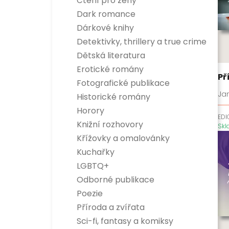
Čtení pro ženy
Dark romance
Dárkové knihy
Detektivky, thrillery a true crime
Detektivky
Dětská literatura
True crime
Dětská naučná
Erotické romány
Thrillery
Dětská beletrie
Př
Fotografické publikace
Jan
Historické romány
Horory
EDI
Knižní rozhovory
Sk
Křížovky a omalovánky
Kuchařky
LGBTQ+
Odborné publikace
Esoterika a duchovní svět
Poezie
Dítě, rodina a vztahy
Příroda a zvířata
Encyklopedie
Hobby
Sci-fi, fantasy a komiksy
Osobnosti