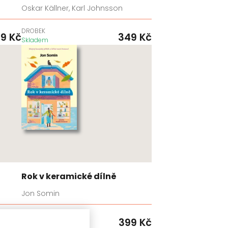
Oskar Källner, Karl Johnsson
DROBEK
99
Kč
349
Kč
Skladem
Rok v keramické dílně
Jon Somin
KONTRAST
99
Kč
399
Kč
Skladem