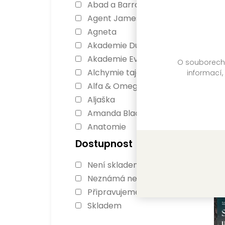
Abad a Barrosová
Agent James Ryker
Agneta
Akademie Dunbridge
Akademie Everfall
O souborech c
Alchymie tajemství
informací,
Alfa & Omega
Aljaška
Amanda Blacková
Anatomie
Kr
Antonia Scottová
Dostupnost
Lu
Ashbourne
Není skladem
Ashen Torment
FO
Neznámá nedostupnost
Ať se stane cokoli
Sk
Připravujeme
Atomové šelmy
Skladem
Audioknihy Našeho
nakladatelství