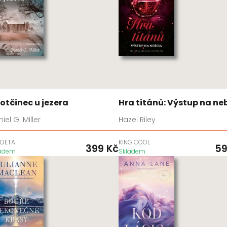
rotčinec u jezera
Hra titánů: Výstup na ne
iel G. Miller
Hazel Riley
DETA
KING COOL
399
Kč
5
ladem
Skladem