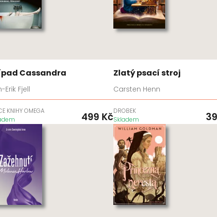
ípad Cassandra
Zlatý psací stroj
-Erik Fjell
Carsten Henn
CE KNIHY OMEGA
DROBEK
499
Kč
3
ladem
Skladem