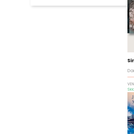
Aura
Beatrice Hyde-Clareová
Ben Koenig
Bílá tma
Bird Box
Blackwater
Blakemoreovi
Bláznivé dějiny
Si
Bohové a netvoři
Dan
Bohové a padouši
Bratři Costellovi
VEN
Sk
Bratři Macabovi
Bratři Steelové
BreakAway
Bubák
Bůh pláče potichu
Bylo nebylo jedno zlomené