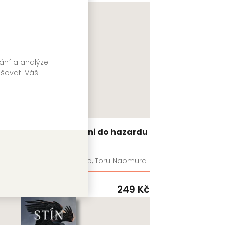
vání a analýze
pšovat. Váš
Kakegurui: Blázni do hazardu
7
Homura Kawamoto, Toru Naomura
99
Kč
GATE
249
Kč
Skladem