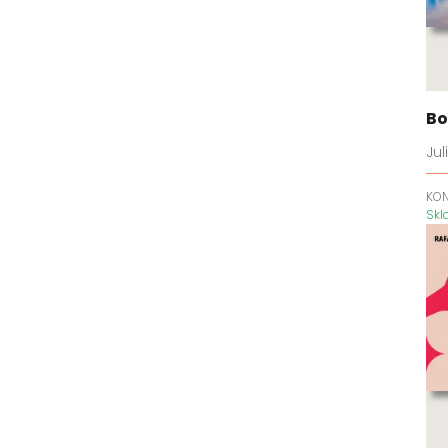
srdce
Caraval
Carlové
Černá zima
Bo
Černojazyk
Charlotte Staffordová
Ju
Cherry Hill
KO
Chlapci
Sk
Chlapci z Avixu
Chvilka pro lepší život
Cizinka
Cloverleighská farma
Co když...
Dale Carnegie Training
Dark Elements
Dcera čarodějnice
Dědicové impéria