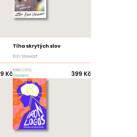
Tíha skrytých slov
Erin Stewart
KING COOL
99
Kč
399
Kč
Skladem