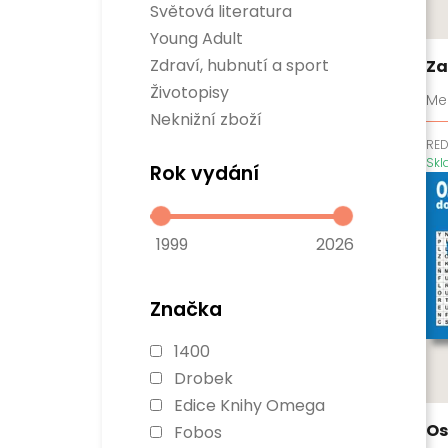
Sci-fi
Světová literatura
Rozvoj osobnosti
Fantasy
Divadelní hry
Business a management
Young Adult
Komiksy
Světová beletrie
Populárně naučné
Verneovky
Zdraví, hubnutí a sport
Za
Historie
Gamebooky
Sport
Životopisy
Manga
Me
Zdraví a hubnutí
Neknižní zboží
RE
Sk
Rok vydání
1999
2026
Značka
1400
Drobek
Edice Knihy Omega
Os
Fobos