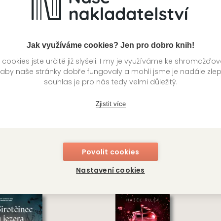
Jak využíváme cookies? Jen pro dobro knih!
ookies jste určitě již slyšeli. I my je využíváme ke shromažďo
 aby naše stránky dobře fungovaly a mohli jsme je nadále zle
souhlas je pro nás tedy velmi důležitý.
Zjistit více
uguerský masakr
Malý dobráček
ciano Lamberti
Jules Verne
Povolit cookies
BOS
OMEGA CLASSIC
Nastavení cookies
349
Kč
4
ladem
Skladem