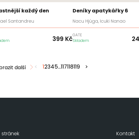
astnější každý den
Deníky apatykářky 6
fael Santandreu
Nacu Hjúga, Icuki Nanao
GATE
399
Kč
2
ladem
Skladem
<
1
2
3
4
5
...
117
118
119
>
brazit další
stránek
Kontakt