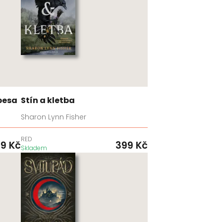
besa
Stín a kletba
Sharon Lynn Fisher
RED
99
Kč
399
Kč
Skladem