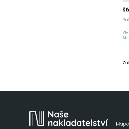
Dědictví havraního bratrstva
Šť
Démoni z Los Angeles
Ra
Den s tebou
Deníky apatykářky
VIA
Sk
Detektiv Anton Brekke
Detektiv Cormac Reilly
Detektiv Martin Juncker
Detektiv Megan Carpenter
Zo
Detektivové Archerová a
Quinn
Detektivové Kingová a
Laneová
Dirty Air
Dívka ze země Venku
Divý les
Dny v knihkupectví Morisaki
Mapa 
Do temnoty