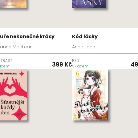
uře nekonečné krásy
Kód lásky
lianne MacLean
Anna Lane
NTRAST
RED
399
Kč
4
ladem
Skladem