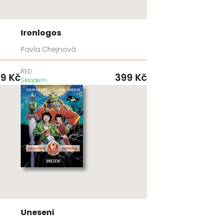
Ironlogos
Pavla Chejnová
RED
99
Kč
399
Kč
Skladem
Uneseni