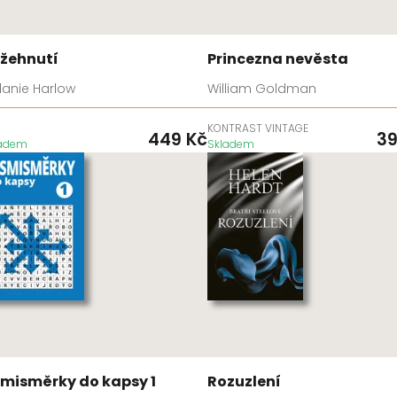
žehnutí
Princezna nevěsta
lanie Harlow
William Goldman
D
KONTRAST VINTAGE
449
Kč
3
ladem
Skladem
misměrky do kapsy 1
Rozuzlení