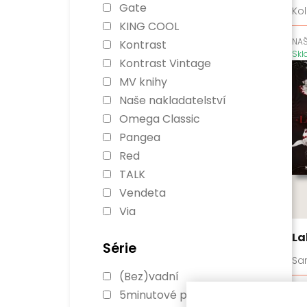
Gate
Kol
KING COOL
NAŠ
Kontrast
Sk
Kontrast Vintage
MV knihy
Naše nakladatelství
Omega Classic
Pangea
Red
TALK
Vendeta
Via
La
Série
Sa
(Bez)vadní
RE
5minutové pohádky
Sk