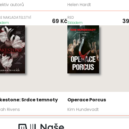
ektiv autorů
Helen Hardt
E NAKLADATELSTVÍ
RED
69
Kč
3
ladem
Skladem
kestone: Srdce temnoty
Operace Porcus
rah Rivens
Kim Hundevadt
D
VENDETA
599
Kč
4
ladem
Skladem