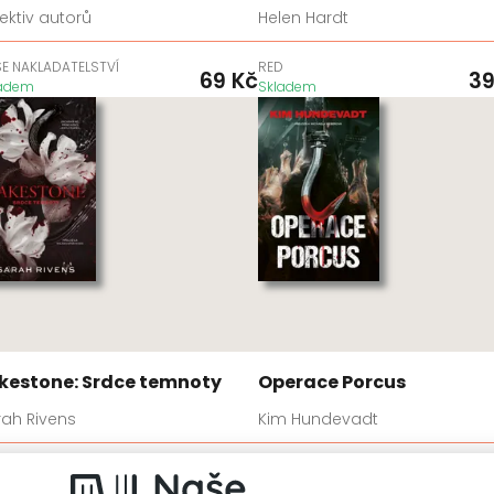
ektiv autorů
Helen Hardt
E NAKLADATELSTVÍ
RED
69
Kč
3
ladem
Skladem
kestone: Srdce temnoty
Operace Porcus
rah Rivens
Kim Hundevadt
D
VENDETA
599
Kč
4
ladem
Skladem