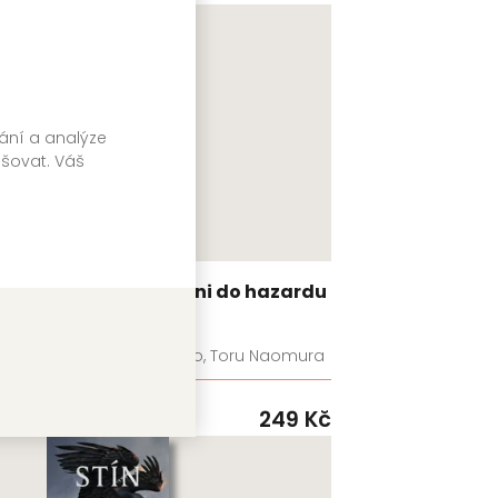
vání a analýze
pšovat. Váš
Kakegurui: Blázni do hazardu
7
Homura Kawamoto, Toru Naomura
99
Kč
GATE
249
Kč
Skladem