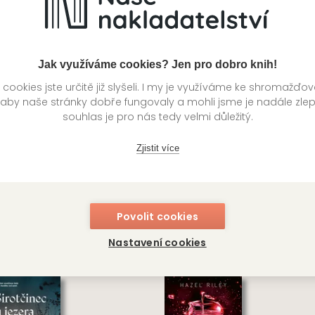
Jak využíváme cookies? Jen pro dobro knih!
ookies jste určitě již slyšeli. I my je využíváme ke shromažďo
 aby naše stránky dobře fungovaly a mohli jsme je nadále zle
souhlas je pro nás tedy velmi důležitý.
Zjistit více
uguerský masakr
Malý dobráček
ciano Lamberti
Jules Verne
Povolit cookies
BOS
OMEGA CLASSIC
Nastavení cookies
349
Kč
4
ladem
Skladem