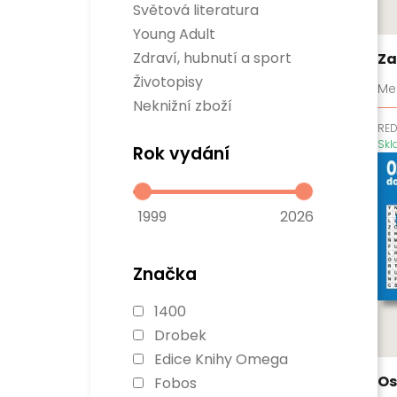
Sci-fi
Světová literatura
Rozvoj osobnosti
Fantasy
Divadelní hry
Business a management
Young Adult
Komiksy
Světová beletrie
Populárně naučné
Verneovky
Zdraví, hubnutí a sport
Za
Historie
Gamebooky
Sport
Životopisy
Manga
Me
Zdraví a hubnutí
Neknižní zboží
RE
Sk
Rok vydání
1999
2026
Značka
1400
Drobek
Edice Knihy Omega
Os
Fobos