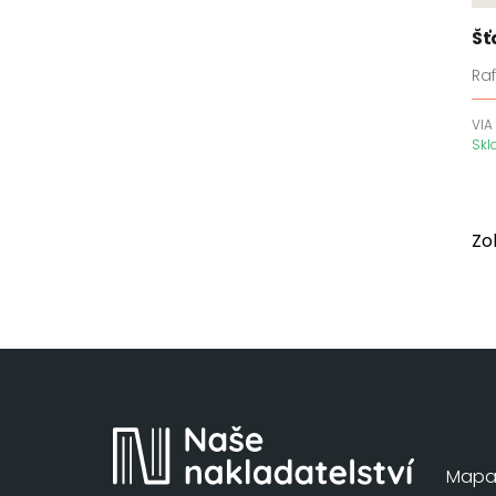
Dědictví havraního bratrstva
Šť
Démoni z Los Angeles
Ra
Den s tebou
Deníky apatykářky
VIA
Sk
Detektiv Anton Brekke
Detektiv Cormac Reilly
Detektiv Martin Juncker
Detektiv Megan Carpenter
Zo
Detektivové Archerová a
Quinn
Detektivové Kingová a
Laneová
Dirty Air
Dívka ze země Venku
Divý les
Dny v knihkupectví Morisaki
Mapa 
Do temnoty