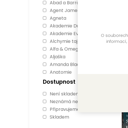
Abad a Barrosová
Agent James Ryker
Agneta
Akademie Dunbridge
Akademie Everfall
O souborech c
Alchymie tajemství
informací,
Alfa & Omega
Aljaška
Amanda Blacková
Anatomie
Kr
Antonia Scottová
Dostupnost
Lu
Ashbourne
Není skladem
Ashen Torment
FO
Neznámá nedostupnost
Ať se stane cokoli
Sk
Připravujeme
Atomové šelmy
Skladem
Audioknihy Našeho
nakladatelství