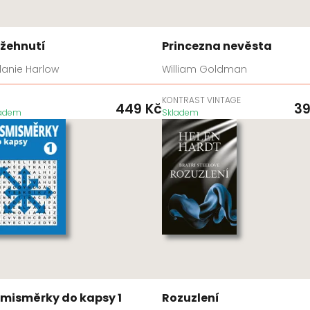
žehnutí
Princezna nevěsta
lanie Harlow
William Goldman
D
KONTRAST VINTAGE
449
Kč
3
ladem
Skladem
misměrky do kapsy 1
Rozuzlení