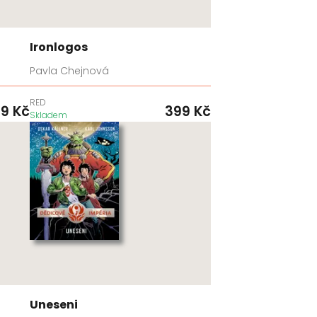
Ironlogos
Pavla Chejnová
RED
99
Kč
399
Kč
Skladem
Uneseni