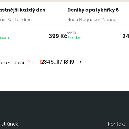
astnější každý den
Deníky apatykářky 6
fael Santandreu
Nacu Hjúga, Icuki Nanao
GATE
399
Kč
2
ladem
Skladem
<
1
2
3
4
5
...
117
118
119
>
brazit další
stránek
Kontakt