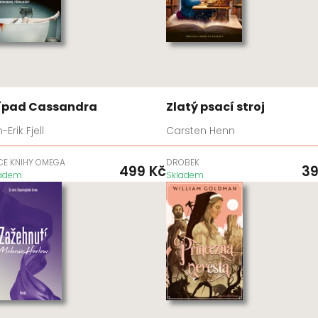
ípad Cassandra
Zlatý psací stroj
-Erik Fjell
Carsten Henn
CE KNIHY OMEGA
DROBEK
499
Kč
3
ladem
Skladem