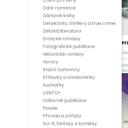
Čtení pro ženy
Dark romance
Dárkové knihy
Detektivky, thrillery a true crime
Detektivky
Dětská literatura
True crime
Dětská naučná
Erotické romány
Thrillery
Dětská beletrie
Př
Fotografické publikace
Jan
Historické romány
Horory
EDI
Knižní rozhovory
Sk
Křížovky a omalovánky
Kuchařky
LGBTQ+
Odborné publikace
Esoterika a duchovní svět
Poezie
Dítě, rodina a vztahy
Příroda a zvířata
Encyklopedie
Hobby
Sci-fi, fantasy a komiksy
Osobnosti