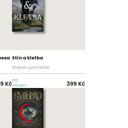
besa
Stín a kletba
Sharon Lynn Fisher
RED
99
Kč
399
Kč
Skladem