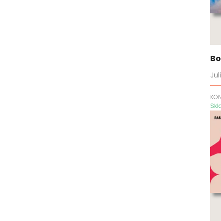
srdce
Caraval
Carlové
Černá zima
Bo
Černojazyk
Charlotte Staffordová
Ju
Cherry Hill
KO
Chlapci
Sk
Chlapci z Avixu
Chvilka pro lepší život
Cizinka
Cloverleighská farma
Co když...
Dale Carnegie Training
Dark Elements
Dcera čarodějnice
Dědicové impéria