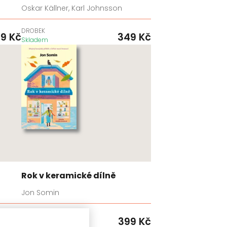
Oskar Källner, Karl Johnsson
DROBEK
99
Kč
349
Kč
Skladem
Rok v keramické dílně
Jon Somin
KONTRAST
99
Kč
399
Kč
Skladem