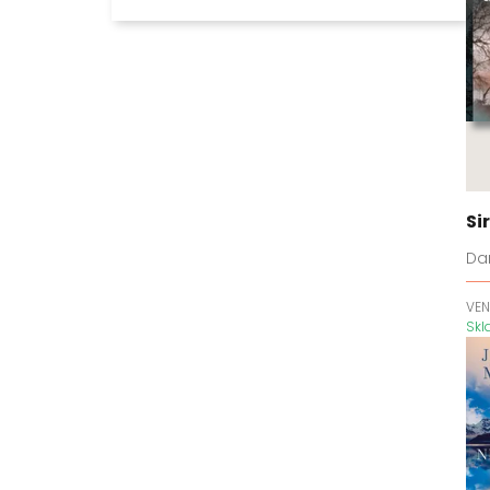
Aura
Beatrice Hyde-Clareová
Ben Koenig
Bílá tma
Bird Box
Blackwater
Blakemoreovi
Bláznivé dějiny
Si
Bohové a netvoři
Dan
Bohové a padouši
Bratři Costellovi
VEN
Sk
Bratři Macabovi
Bratři Steelové
BreakAway
Bubák
Bůh pláče potichu
Bylo nebylo jedno zlomené