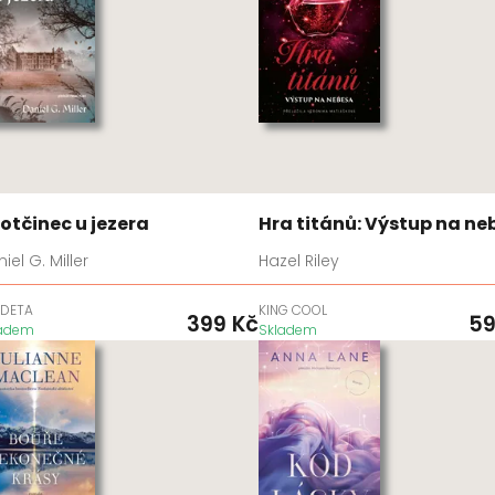
rotčinec u jezera
Hra titánů: Výstup na ne
iel G. Miller
Hazel Riley
DETA
KING COOL
399
Kč
5
ladem
Skladem