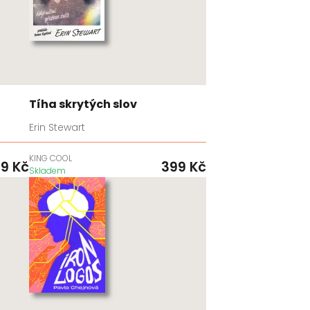
Tíha skrytých slov
Erin Stewart
KING COOL
99
Kč
399
Kč
Skladem