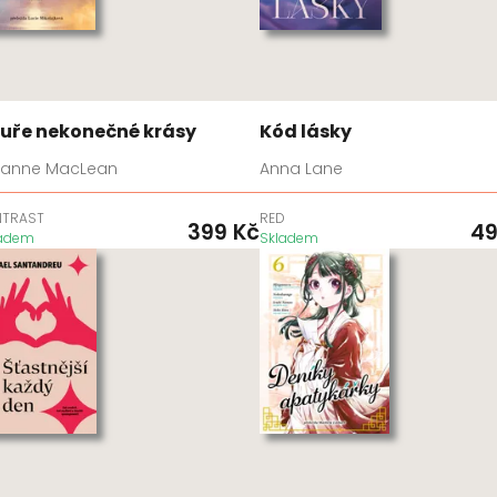
uře nekonečné krásy
Kód lásky
lianne MacLean
Anna Lane
NTRAST
RED
399
Kč
4
ladem
Skladem