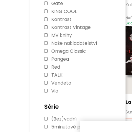
Gate
Kol
KING COOL
NAŠ
Kontrast
Sk
Kontrast Vintage
MV knihy
Naše nakladatelství
Omega Classic
Pangea
Red
TALK
Vendeta
Via
La
Série
Sa
(Bez)vadní
RE
5minutové pohádky
Sk