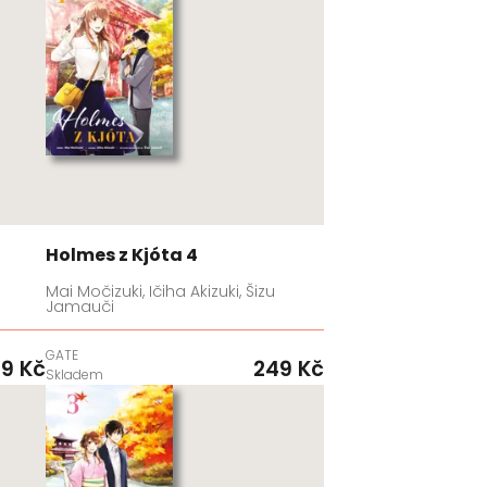
Holmes z Kjóta 4
Mai Močizuki, Ičiha Akizuki, Šizu
Jamauči
GATE
9 Kč
249 Kč
Skladem