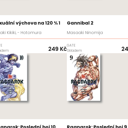
xuální výchova na 120 % 1
Gannibal 2
aki Kikiki, - Hotomura
Masaaki Ninomija
TE
GATE
249 Kč
24
ladem
Skladem
gnarok: Poslední boj 10
Ragnarok: Poslední boj 9