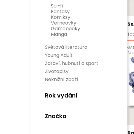
Rozvoj osobnosti
Sci-fi
Business a management
Fantasy
Populárně naučné
Komiksy
Historie
Verneovky
Se
Gamebooky
Manga
Tat
Světová literatura
GA
Divadelní hry
Sk
Young Adult
Světová beletrie
Zdraví, hubnutí a sport
Sport
Životopisy
Zdraví a hubnutí
Neknižní zboží
Rok vydání
Značka
Ra