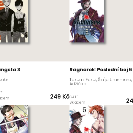
ngsta 3
Ragnarok: Poslední boj 6
suke
Takumi Fukui, Šin'ja Umemura,
Adžičika
TE
249 Kč
GATE
ladem
24
Skladem