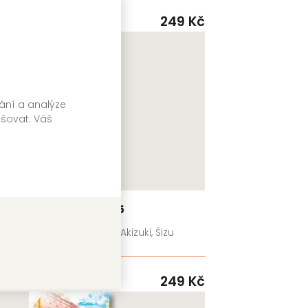
9 Kč
GATE
249 Kč
Skladem
vání a analýze
pšovat. Váš
Holmes z Kjóta 5
Mai Močizuki, Ičiha Akizuki, Šizu
Jamauči
GATE
9 Kč
249 Kč
Skladem