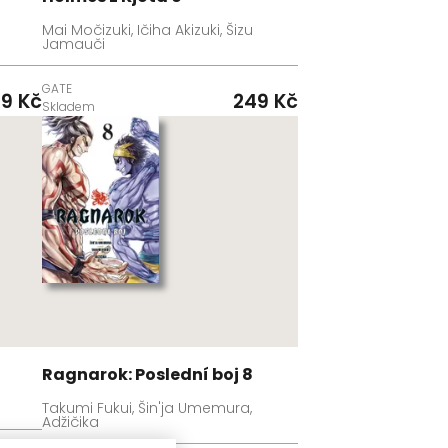
Mai Močizuki, Ičiha Akizuki, Šizu
Jamauči
GATE
9 Kč
249 Kč
Skladem
Ragnarok: Poslední boj 8
Takumi Fukui, Šin'ja Umemura,
Adžičika