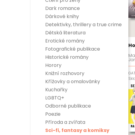
Čtení pro ženy
Dark romance
Dárkové knihy
Detektivky, thrillery a true crime
Detektivky
Dětská literatura
True crime
Dětská naučná
Erotické romány
Thrillery
Dětská beletrie
Ho
Fotografické publikace
Mai
Historické romány
Ja
Horory
Knižní rozhovory
GA
Sk
Křížovky a omalovánky
Kuchařky
LGBTQ+
Odborné publikace
Esoterika a duchovní svět
Poezie
Dítě, rodina a vztahy
Příroda a zvířata
Encyklopedie
Hobby
Sci-fi, fantasy a komiksy
Osobnosti