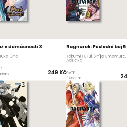
ž v domácnosti 3
Ragnarok: Poslední boj 5
suke Óno
Takumi Fukui, Šin'ja Umemura,
Adžičika
TE
249 Kč
GATE
ladem
24
Skladem