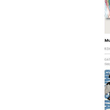
Mu
Kó
GA
Sk