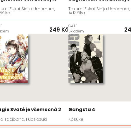
umi Fukui, Šin'ja Umemura,
Takumi Fukui, Šin'ja Umemura,
ičika
Adžičika
TE
GATE
249 Kč
24
ladem
Skladem
gie Svaté je všemocná 2
Gangsta 4
a Tačibana, Fudžiazuki
Kósuke