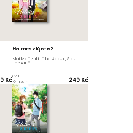
Holmes z Kjóta 3
Mai Močizuki, Ičiha Akizuki, Šizu
Jamauči
GATE
9 Kč
249 Kč
Skladem