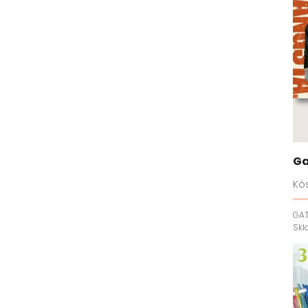
Ga
Kó
GA
Sk