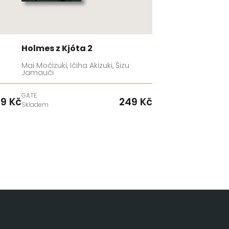
Holmes z Kjóta 2
Mai Močizuki, Ičiha Akizuki, Šizu
Jamauči
GATE
9 Kč
249 Kč
Skladem