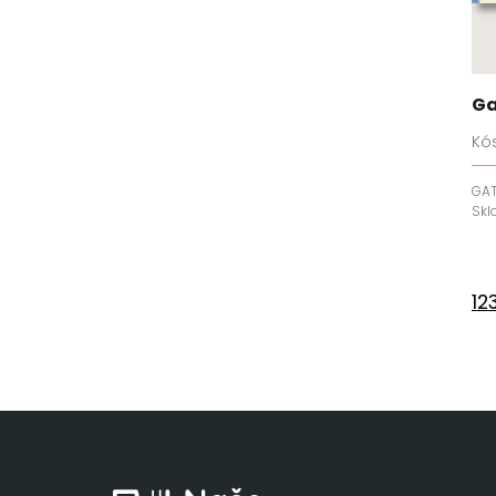
Ga
Kó
GA
Sk
1
2