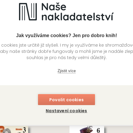
TE
GATE
249 Kč
24
ladem
Skladem
Jak využíváme cookies? Jen pro dobro knih!
ookies jste určitě již slyšeli. I my je využíváme ke shromažďo
 aby naše stránky dobře fungovaly a mohli jsme je nadále zle
souhlas je pro nás tedy velmi důležitý.
Zjistit více
ž v domácnosti 4
Ragnarok: Poslední boj 7
Povolit cookies
suke Óno
Takumi Fukui, Šin'ja Umemura,
Adžičika
Nastavení cookies
TE
249 Kč
GATE
ladem
24
Skladem