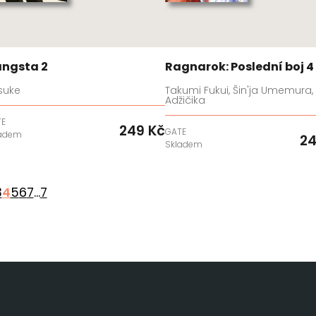
ngsta 2
Ragnarok: Poslední boj 4
suke
Takumi Fukui, Šin'ja Umemura,
Adžičika
TE
249 Kč
GATE
ladem
24
Skladem
3
4
5
6
7
...
7