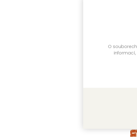
GA
Sk
O souborech c
informací,
Mu
Kó
GA
Sk