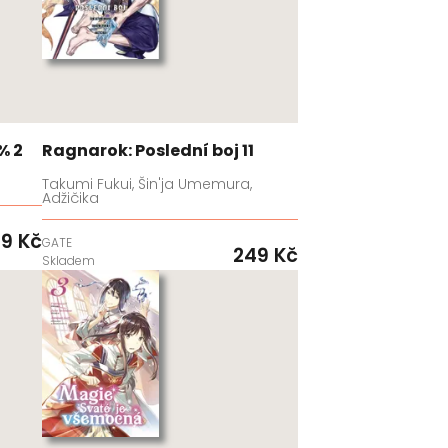
% 2
Ragnarok: Poslední boj 11
Takumi Fukui, Šin'ja Umemura,
Adžičika
9 Kč
GATE
249 Kč
Skladem