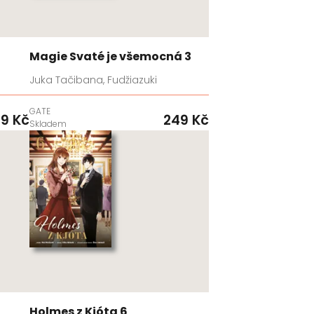
Magie Svaté je všemocná 3
Juka Tačibana, Fudžiazuki
GATE
9 Kč
249 Kč
Skladem
Holmes z Kjóta 6