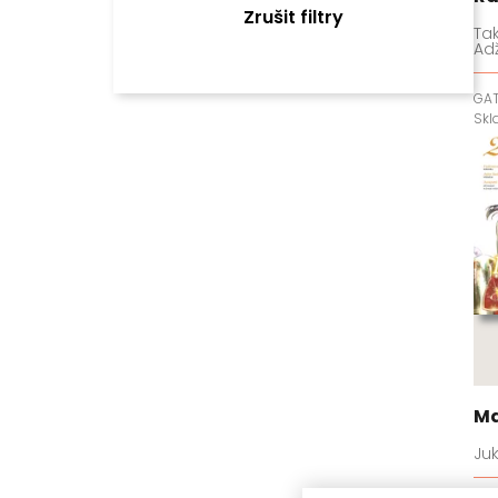
Zrušit filtry
Tak
Adž
GA
Sk
Ma
Juk