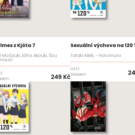
lmes z Kjóta 7
Sexuální výchova na 120 
 Močizuki, Ičiha Akizuki, Šizu
Tataki Kikiki, - Hotomura
mauči
GATE
24
TE
Skladem
249 Kč
ladem