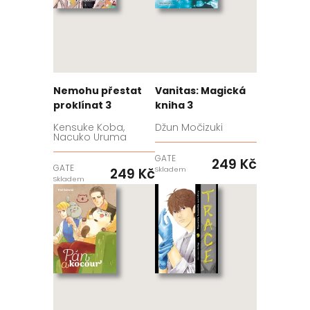
Nemohu přestat
Vanitas: Magická
proklínat 3
kniha 3
Kensuke Koba,
Džun Močizuki
Nacuko Uruma
GATE
249 Kč
GATE
249 Kč
Skladem
Skladem