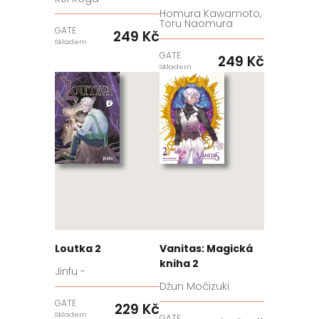
Homura Kawamoto,
Toru Naomura
GATE
249 Kč
Skladem
GATE
249 Kč
Skladem
Loutka 2
Vanitas: Magická
kniha 2
Jinfu -
Džun Močizuki
GATE
229 Kč
Skladem
GATE