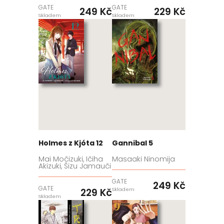
GATE
GATE
249 Kč
229 Kč
Skladem
Skladem
Holmes z Kjóta 12
Gannibal 5
Mai Močizuki, Ičiha
Masaaki Ninomija
Akizuki, Šizu Jamauči
GATE
249 Kč
GATE
229 Kč
Skladem
Skladem