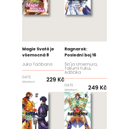
Magie Svaté je
Ragnarok:
všemocná 8
Poslední boj 16
Juka Tačibana
Šin'ja Umemura,
Takumi Fukui,
Adžičika
GATE
229 Kč
Skladem
GATE
249 Kč
Skladem