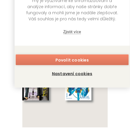
my je využíváme ke shromažďování a
analýze informací, aby naše stránky dobře
fungovaly a mohli jsme je nadále zlepšovat.
Váš souhlas je pro nás tedy velmi důležitý.
Ragnarok:
Trace 5
Poslední boj 19
Kei Koga
Zjistit více
Šin'ja Umemura,
Takumi Fukui,
GATE
Adžičika
249 Kč
Skladem
GATE
249 Kč
Povolit cookies
Skladem
Nastavení cookies