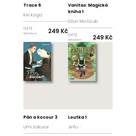
Trace 6
Vanitas: Magická
kniha 1
Kei Koga
Džun Močizuki
GATE
249 Kč
Skladem
GATE
249 Kč
Skladem
Pán a kocour 3
Loutka 1
Umi Sakurai
Jinfu -