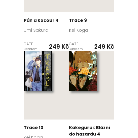
Pán a kocour 4
Trace 9
Umi Sakurai
Kei Koga
GATE
GATE
249 Kč
249 Kč
Skladem
Skladem
Trace 10
Kakegurui: Blázni
do hazardu 4
Kei Koga