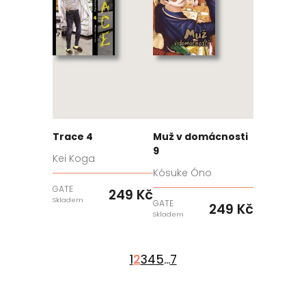
Trace 4
Muž v domácnosti
9
Kei Koga
Kósuke Óno
GATE
249 Kč
Skladem
GATE
249 Kč
Skladem
1
2
3
4
5
...
7