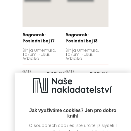
Ragnarok:
Ragnarok:
Poslední boj 17
Poslední boj 18
Šin'ja Umemura,
Šin'ja Umemura,
Takumi Fukui,
Takumi Fukui,
Adžičika
Adžičika
GATE
GATE
249 Kč
249 Kč
Skladem
Skladem
Jak využíváme cookies? Jen pro dobro
knih!
O souborech cookies jste určitě již slyšeli. I