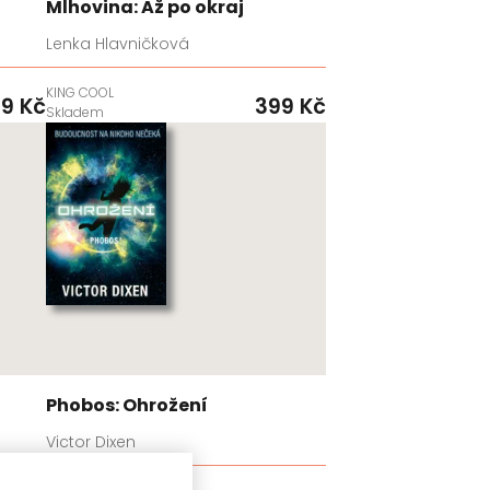
Mlhovina: Až po okraj
Lenka Hlavničková
KING COOL
9 Kč
399 Kč
Skladem
Phobos: Ohrožení
Victor Dixen