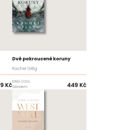
Dvě pokroucené koruny
Rachel Gillig
KING COOL
9 Kč
449 Kč
Skladem