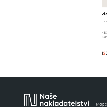
Zl
Jen
KIN
Sk
1
2
Mapa 