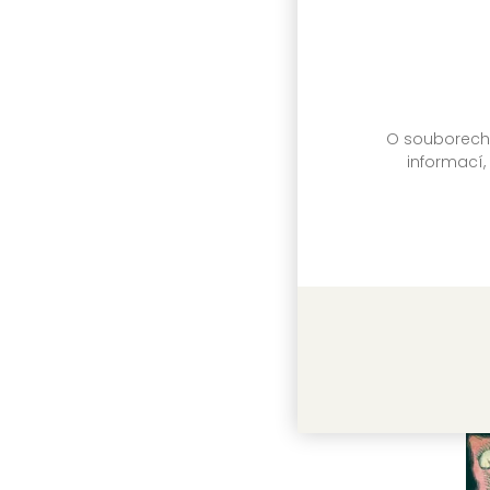
KIN
Sk
O souborech c
informací,
Pr
We
KIN
Sk