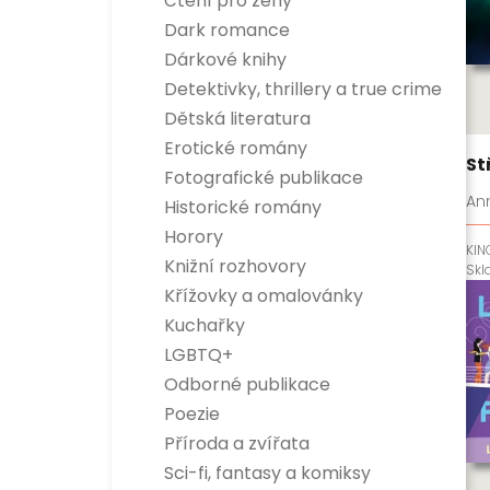
Čtení pro ženy
Dark romance
Dárkové knihy
Detektivky, thrillery a true crime
Detektivky
Dětská literatura
True crime
Dětská naučná
Erotické romány
Thrillery
Dětská beletrie
Stř
Fotografické publikace
An
Historické romány
Horory
KIN
Knižní rozhovory
Sk
Křížovky a omalovánky
Kuchařky
LGBTQ+
Odborné publikace
Esoterika a duchovní svět
Poezie
Dítě, rodina a vztahy
Příroda a zvířata
Encyklopedie
Hobby
Sci-fi, fantasy a komiksy
Osobnosti