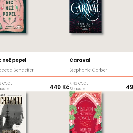
c než popel
Caraval
becca Schaeffer
Stephanie Garber
G COOL
KING COOL
449 Kč
49
ladem
Skladem