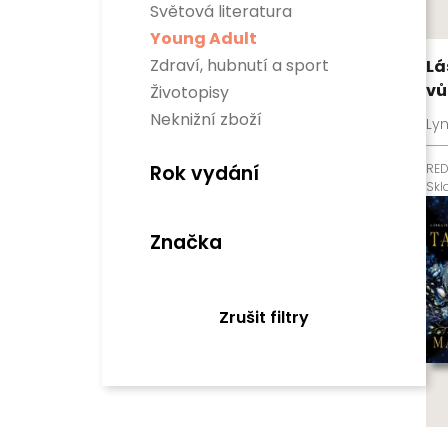
Sci-fi
Světová literatura
Rozvoj osobnosti
Fantasy
Divadelní hry
Business a management
Young Adult
Komiksy
Světová beletrie
Populárně naučné
Verneovky
Zdraví, hubnutí a sport
Lá
Historie
Gamebooky
Sport
vů
Životopisy
Manga
Zdraví a hubnutí
Neknižní zboží
Lyn
RE
Rok vydání
Sk
Značka
Zrušit filtry