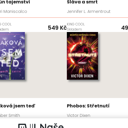
ůn tajemství
Sláva a smrt
ri Maniscalco
Jennifer L. Armentrout
G COOL
KING COOL
549 Kč
49
ladem
Skladem
ková jsem teď
Phobos: Střetnutí
ber Smith
Victor Dixen