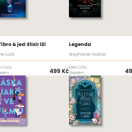
íbro & jed: Elixír lží
Legenda
ne Lück
Stephanie Garber
G COOL
KING COOL
499 Kč
49
ladem
Skladem