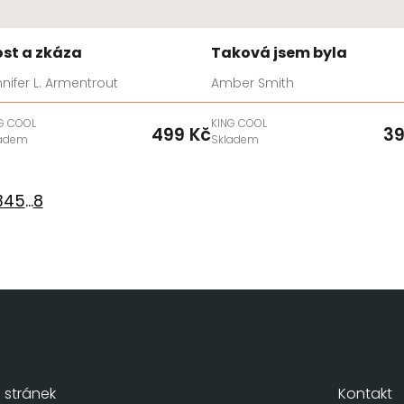
ost a zkáza
Taková jsem byla
nifer L. Armentrout
Amber Smith
G COOL
KING COOL
499 Kč
39
ladem
Skladem
3
4
5
...
8
stránek
Kontakt