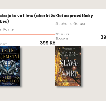
ska jako ve filmu (akorát že
Kletba pravé lásky
bec)
Stephanie Garber
n Painter
KING COOL
39
Skladem
D
399 Kč
ladem