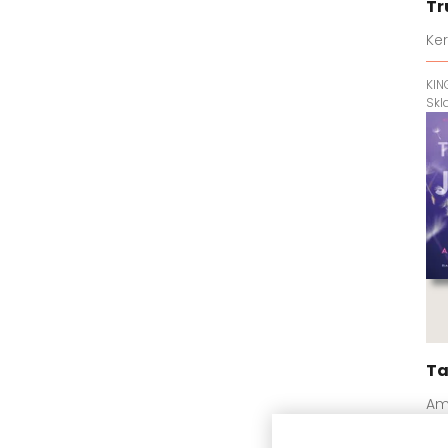
Tr
Ker
KIN
Sk
Ta
Am