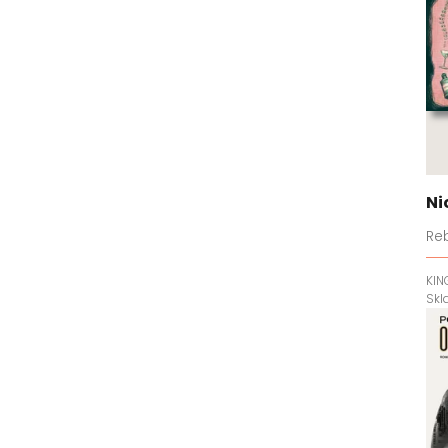
Ni
Re
KIN
Sk