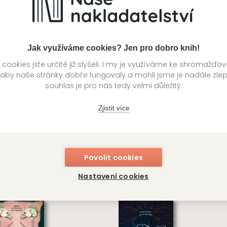
G COOL
KING COOL
399 Kč
59
ladem
Skladem
Jak využíváme cookies? Jen pro dobro knih!
ookies jste určitě již slyšeli. I my je využíváme ke shromažďo
 aby naše stránky dobře fungovaly a mohli jsme je nadále zle
souhlas je pro nás tedy velmi důležitý.
Zjistit více
incezna
Spící princ
Povolit cookies
ronika Anna Marczak
Stella Tack
Nastavení cookies
G COOL
KING COOL
499 Kč
59
ladem
Skladem