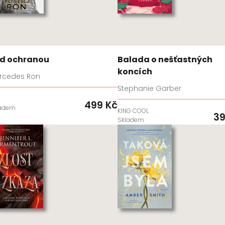
d ochranou
Balada o nešťastných
koncích
rcedes Ron
Stephanie Garber
D
499 Kč
ladem
KING COOL
39
Skladem