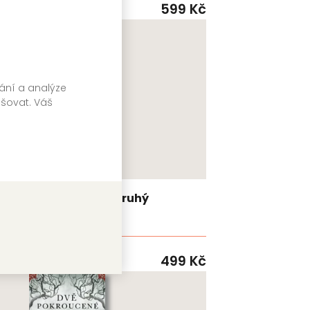
KING COOL
9 Kč
599 Kč
Skladem
vání a analýze
pšovat. Váš
Zajatkyně: Díl druhý
Sarah Rivens
RED
9 Kč
499 Kč
Skladem