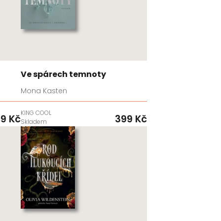
Ve spárech temnoty
Mona Kasten
KING COOL
9 Kč
399 Kč
Skladem