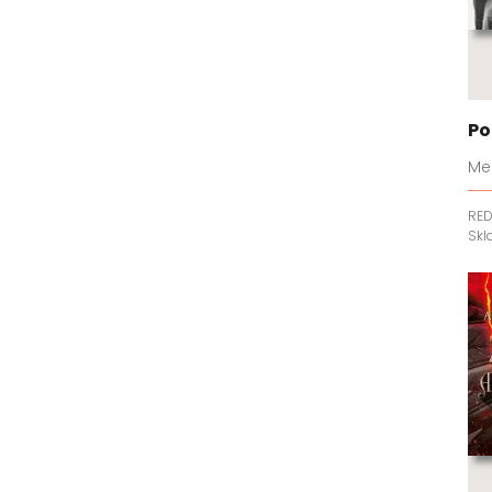
Po
Me
RE
Sk