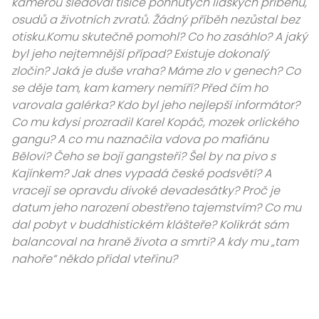
kamerou sledoval tisíce pohnutých lidských příběhů,
osudů a životních zvratů. Žádný příběh nezůstal bez
otisku.Komu skutečně pomohl? Co ho zasáhlo? A jaký
byl jeho nejtemnější případ? Existuje dokonalý
zločin? Jaká je duše vraha? Máme zlo v genech? Co
se děje tam, kam kamery nemíří? Před čím ho
varovala galérka? Kdo byl jeho nejlepší informátor?
Co mu kdysi prozradil Karel Kopáč, mozek orlického
gangu? A co mu naznačila vdova po mafiánu
Bělovi? Čeho se bojí gangsteři? Šel by na pivo s
Kajínkem? Jak dnes vypadá české podsvětí? A
vracejí se opravdu divoké devadesátky? Proč je
datum jeho narození obestřeno tajemstvím? Co mu
dal pobyt v buddhistickém klášteře? Kolikrát sám
balancoval na hraně života a smrti? A kdy mu „tam
nahoře“ někdo přidal vteřinu?