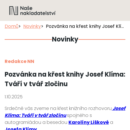
Domů
Novinky
Pozvánka na křest knihy Josef Klíma: Tváří v tvář zločinu
Novinky
Redakce NN
Pozvánka na křest knihy Josef Klíma:
Tváří v tvář zločinu
1.10.2025
Srdečně vás zveme na křest knižního rozhovoru
Josef
Klíma: Tváří v tvář zločinu
spojného s
autogramiádou a besedou
Karolíny Liškové
a
Josefa Klímy
.