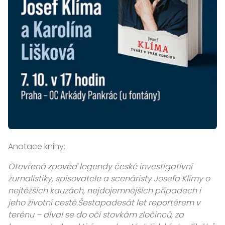
Anotace knihy:
Otevřená zpověď legendy české investigativní
žurnalistiky, spisovatele a scenáristy Josefa Klímy o
nejtěžších kauzách, nejdojemnějších případech i
jeho životní cestě.Šestapadesát let reportérem v
terénu – díval se do očí stovkám zločinců, za