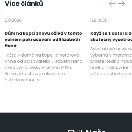
Více článků
6.8.2026
6.8.2026
Dům na kopci znovu ožívá v tomto
Když se z autora 
volném pokračování od Elizabeth
skutečný vyšetřo
Hand
Byla taková nevýra
Hrůza v domě na kopci je hororová
výborná v matemat
kniha od spisovatelky Elizabeth Hand,
prostě Hodná holka.
která vyšla česky v červnu 2026.
hodná holka, zdánl
Kniha představuje oficiální a
příklad pubertou ne
autorizovanou p...