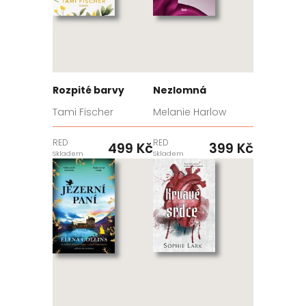
Rozpité barvy
Nezlomná
Tami Fischer
Melanie Harlow
RED
RED
499 Kč
399 Kč
Skladem
Skladem