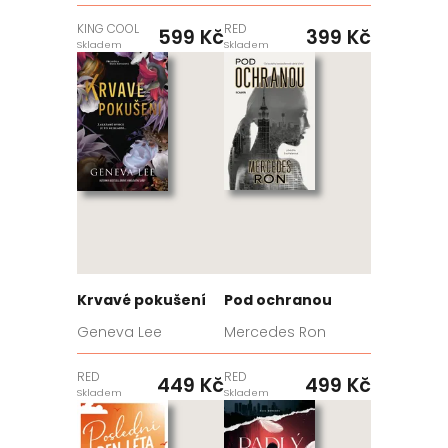
KING COOL
RED
599 Kč
399 Kč
Skladem
Skladem
Krvavé pokušení
Pod ochranou
Geneva Lee
Mercedes Ron
RED
RED
449 Kč
499 Kč
Skladem
Skladem