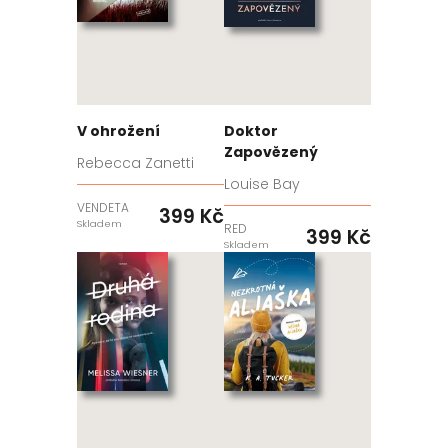
V ohrožení
Doktor
Zapovězený
Rebecca Zanetti
Louise Bay
VENDETA
399 Kč
Skladem
RED
399 Kč
Skladem