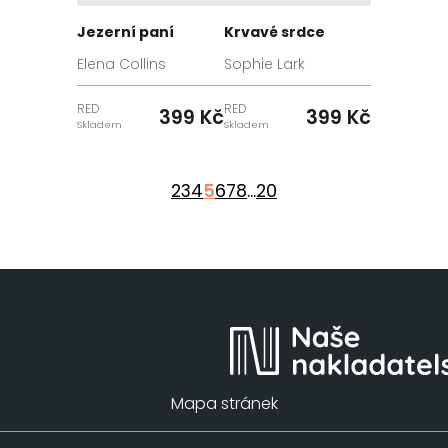
Jezerní paní
Krvavé srdce
Elena Collins
Sophie Lark
RED
RED
399 Kč
399 Kč
Skladem
Skladem
2
3
4
5
6
7
8
...
20
Mapa stránek