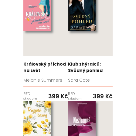
Královský příchod
Klub zhýralců:
na svět
Svůdný pohled
Melanie Summers
Sara Cate
RED
RED
399 Kč
399 Kč
Skladem
Skladem