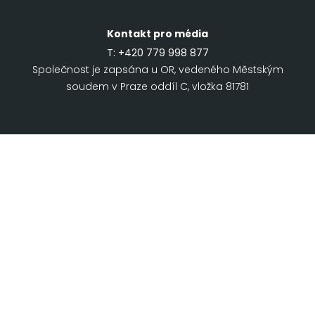
Kontakt pro média
T:
+420 779 998 877
Společnost je zapsána u OR, vedeného Městským
soudem v Praze oddíl C, vložka 81781