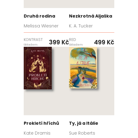
Druhá rodina
Nezkrotná Aljaška
Melissa Wiesner
K. A. Tucker
KONTRAST
RED
399 Kč
499 Kč
Skladem
Skladem
Prokletí hříchů
Ty, já a Itálie
Kate Dramis
Sue Roberts