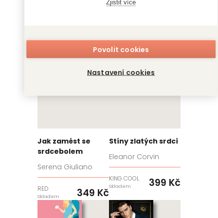
Zjistit více
RED
RED
399 Kč
349 Kč
Skladem
Skladem
Povolit cookies
Nastavení cookies
Jak zamést se
Stíny zlatých srdcí
srdcebolem
Eleanor Corvin
Serena Giuliano
KING COOL
399 Kč
Skladem
RED
349 Kč
Skladem