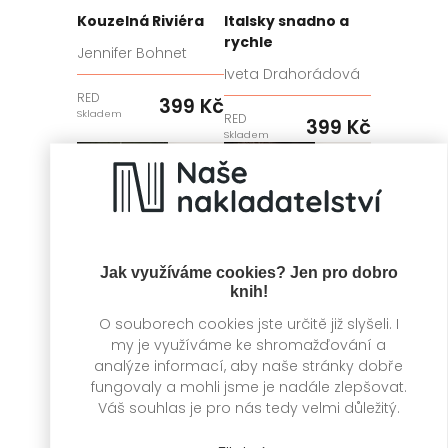
Kouzelná Riviéra
Italsky snadno a
rychle
Jennifer Bohnet
Iveta Drahorádová
RED
399 Kč
Skladem
RED
399 Kč
Skladem
Jak využíváme cookies? Jen pro dobro
knih!
O souborech cookies jste určitě již slyšeli. I
my je využíváme ke shromažďování a
analýze informací, aby naše stránky dobře
fungovaly a mohli jsme je nadále zlepšovat.
Rybníky
Vincent
Váš souhlas je pro nás tedy velmi důležitý.
Paulina Świst
Kinga Litkowiec