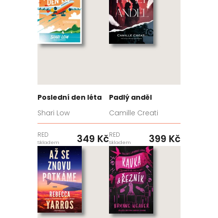
Poslední den léta
Padlý anděl
Shari Low
Camille Creati
RED
RED
349 Kč
399 Kč
Skladem
Skladem