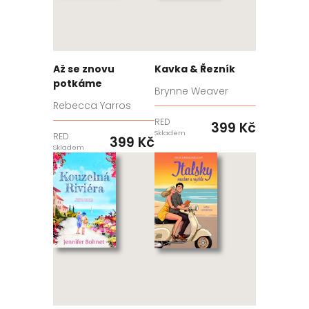
Až se znovu
Kavka & Řezník
potkáme
Brynne Weaver
Rebecca Yarros
RED
399 Kč
Skladem
RED
399 Kč
Skladem