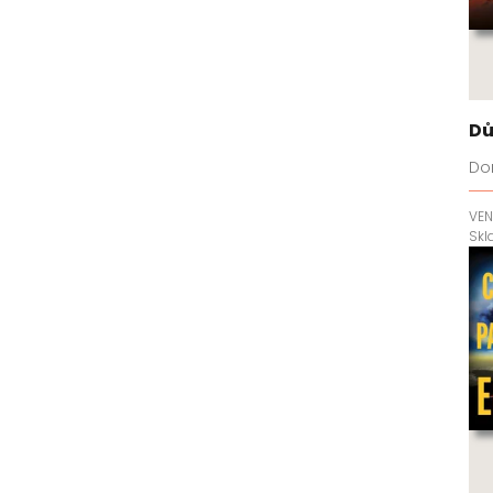
Dů
Don
VEN
Sk