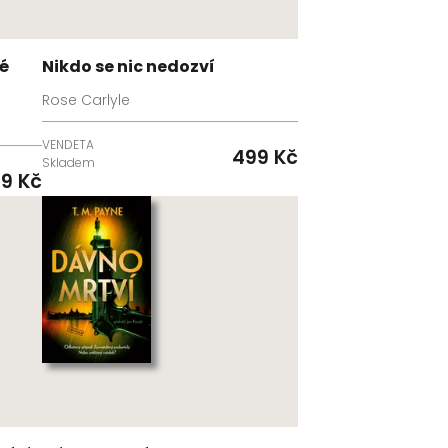
é
Nikdo se nic nedozví
Rose Carlyle
VENDETA
499 Kč
Skladem
9 Kč