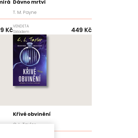
mírá
Dávno mrtví
T. M. Payne
VENDETA
9 Kč
449 Kč
Skladem
Křivé obvinění
C. L. Taylor