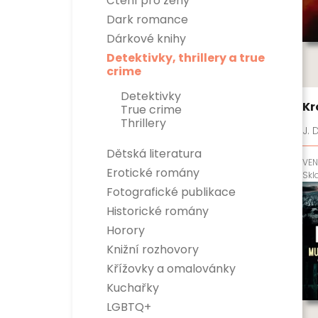
Čtení pro ženy
Dark romance
Dárkové knihy
Detektivky, thrillery a true
crime
Detektivky
Kr
True crime
Thrillery
J. D
Dětská literatura
VEN
Dětská naučná
Erotické romány
Sk
Dětská beletrie
Fotografické publikace
Historické romány
Horory
Knižní rozhovory
Křížovky a omalovánky
Kuchařky
LGBTQ+