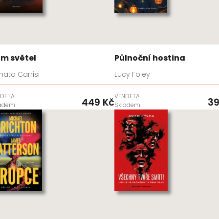
m světel
Půlnoční hostina
ato Carrisi
Lucy Foley
DETA
VENDETA
449 Kč
39
ladem
Skladem