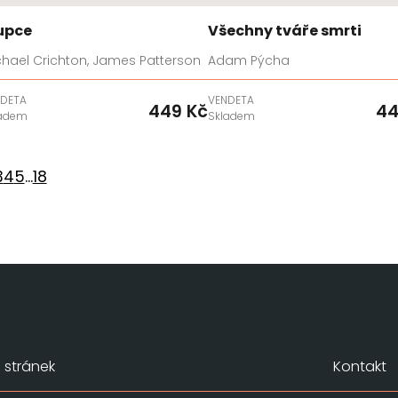
upce
Všechny tváře smrti
chael Crichton, James Patterson
Adam Pýcha
DETA
VENDETA
449 Kč
44
ladem
Skladem
3
4
5
...
18
stránek
Kontakt