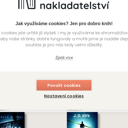
DETA
VENDETA
399 Kč
39
ladem
Skladem
Jak využíváme cookies? Jen pro dobro knih!
ookies jste určitě již slyšeli. I my je využíváme ke shromažďo
 aby naše stránky dobře fungovaly a mohli jsme je nadále zle
souhlas je pro nás tedy velmi důležitý.
Zjistit více
ví budou mrtví
Šípková Růženka
Povolit cookies
ann Hill
Alex Smith
Nastavení cookies
DETA
VENDETA
399 Kč
39
ladem
Skladem