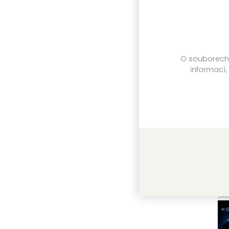
VEN
Sk
O souborech c
informací,
Ži
Rox
VEN
Sk