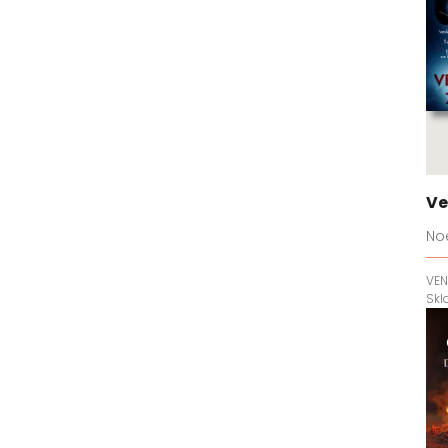
Ve
Noe
VEN
Sk