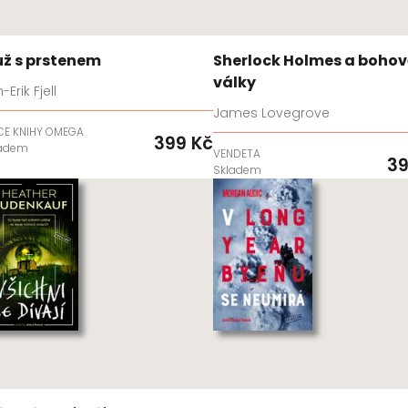
ž s prstenem
Sherlock Holmes a bohov
války
-Erik Fjell
James Lovegrove
CE KNIHY OMEGA
399 Kč
ladem
VENDETA
39
Skladem