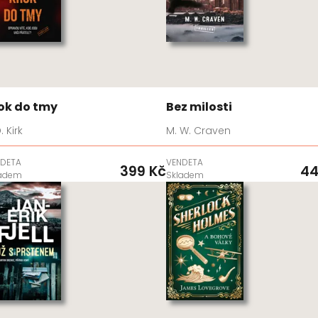
ok do tmy
Bez milosti
. Kirk
M. W. Craven
DETA
VENDETA
399 Kč
44
ladem
Skladem