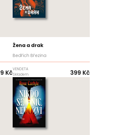
Žena a drak
Bedřich Březina
VENDETA
9 Kč
399 Kč
Skladem