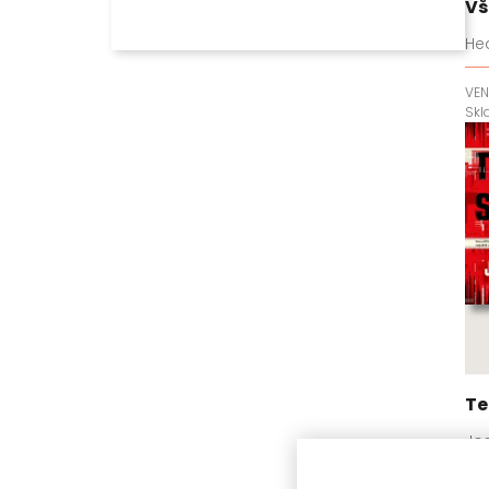
Vš
He
VEN
Sk
Te
Jo