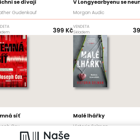
ichni se dívají
V Longyearbyenu se neu
ather Gudenkauf
Morgan Audic
DETA
VENDETA
399 Kč
39
ladem
Skladem
mná síť
Malé lhářky
seph Cox
Victoria Selman