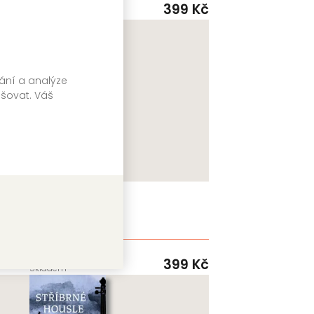
VENDETA
9 Kč
399 Kč
Skladem
vání a analýze
pšovat. Váš
Vražda v hrobě
Irina Shapiro
VENDETA
9 Kč
399 Kč
Skladem