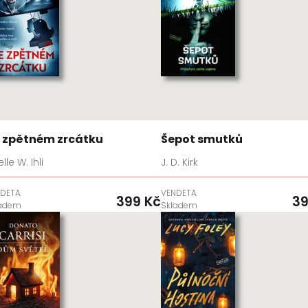
 zpětném zrcátku
Šepot smutků
lle W. Ihli
J. D. Kirk
DETA
VENDETA
399 Kč
39
ladem
Skladem