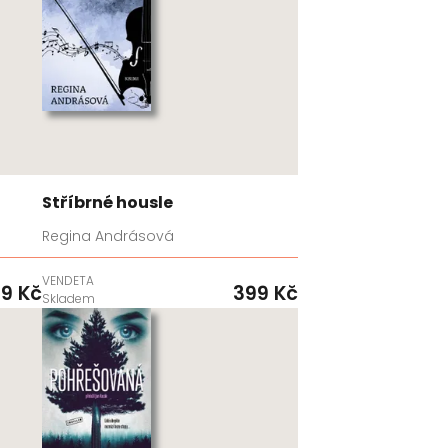
Stříbrné housle
Regina Andrásová
VENDETA
9 Kč
399 Kč
Skladem