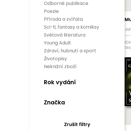
Odborné publikace
Esoterika a duchovní svět
Poezie
Dítě, rodina a vztahy
Příroda a zvířata
Mu
Encyklopedie
Hobby
Sci-fi, fantasy a komiksy
Jan
Osobnosti
Sci-fi
Světová literatura
Rozvoj osobnosti
Fantasy
Divadelní hry
Business a management
Young Adult
EDI
Komiksy
Světová beletrie
Populárně naučné
Sk
Verneovky
Zdraví, hubnutí a sport
Historie
Gamebooky
Sport
Životopisy
Manga
Zdraví a hubnutí
Neknižní zboží
Rok vydání
Značka
Zrušit filtry