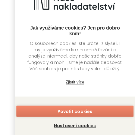
Jak využíváme cookies? Jen pro dobro
knih!
O souborech cookies jste určitě již slyšeli. I
my je využíváme ke shromažďování a
analýze informací, aby naše stránky dobře
Ledové království
Pohledem
fungovaly a mohli jsme je nadále zlepšovat.
II.
miminka
Váš souhlas je pro nás tedy velmi důležitý.
Kolektiv autorů
Kolektiv autorů
Zjistit více
Povolit cookies
Nastavení cookies