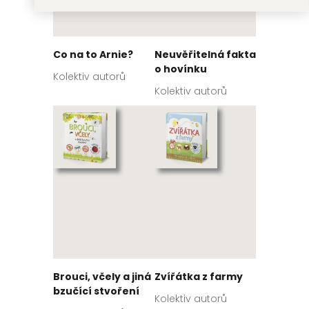
Co na to Arnie?
Neuvěřitelná fakta
o hovínku
Kolektiv autorů
Kolektiv autorů
Brouci, včely a jiná
Zvířátka z farmy
bzučící stvoření
Kolektiv autorů