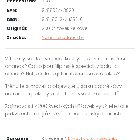
Počet stran:
208
EAN:
9788027713820
ISBN:
978-80-277-1382-0
Originál:
200 křížovek ke kávě
Značka:
Naše nakladatelství
Víte, kdy se do evropské kuchyně dostal hrášek či
ananas? Co to jsou filipínské speciality balut a
abudo? Nebo kde se jí tarator či usrkává laksa?
Trénujte si mozek a objevujte u šálku dobré kávy
netradiční pokrmy a chutě ze všech kontinentů.
Zajímavosti z 200 švédských křížovek využijete také
při kvízech a nejrůznějších společenských hrách.
Zařažení
Kategorie >
Křížovky a omalovánky