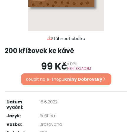
Stáhnout obálku
200 křížovek ke kávě
99 Kč
s
DPH
NENÍ SKLADEM
Koupit na e-shopu
Knihy Dobrovský
Datum
15.6.2022
vydání:
Jazyk:
čeština
Vazba:
Brožovaná