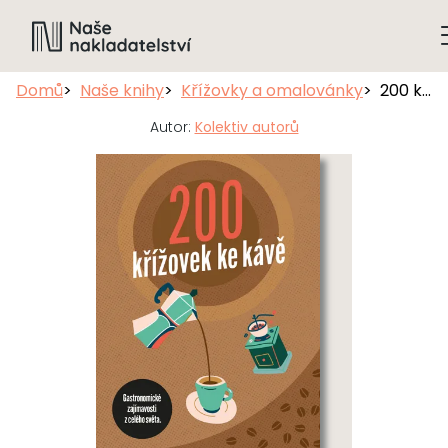
Domů
Naše knihy
Křížovky a omalovánky
200 křížovek ke kávě
Autor:
Kolektiv autorů