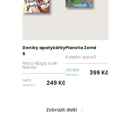
Deníky apatykářky
Planeta Země
6
Kolektiv autorů
Nacu Hjúga, Icuki
Nanao
DROBEK
399
Kč
Skladem
GATE
249
Kč
Skladem
Zobrazit další