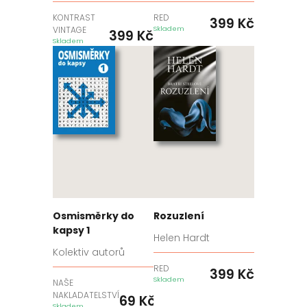
KONTRAST
RED
399
Kč
VINTAGE
Skladem
399
Kč
Skladem
Osmisměrky do
Rozuzlení
kapsy 1
Helen Hardt
Kolektiv autorů
RED
399
Kč
Skladem
NAŠE
NAKLADATELSTVÍ
69
Kč
Skladem