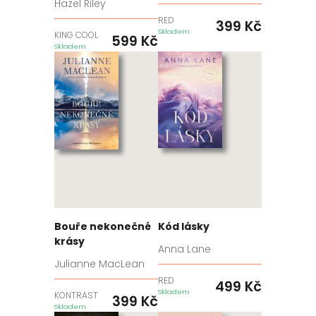
Hazel Riley
RED
399
Kč
Skladem
KING COOL
599
Kč
Skladem
Bouře nekonečné
Kód lásky
krásy
Anna Lane
Julianne MacLean
RED
499
Kč
Skladem
KONTRAST
399
Kč
Skladem