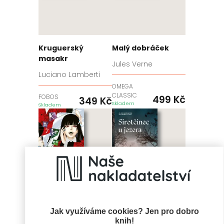
Kruguerský
Malý dobráček
masakr
Jules Verne
Luciano Lamberti
OMEGA
CLASSIC
FOBOS
499
Kč
349
Kč
Skladem
Skladem
Jak využíváme cookies? Jen pro dobro
knih!