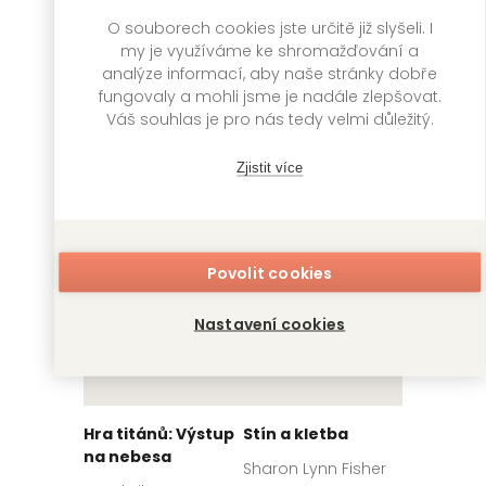
Kakegurui: Blázni
Sirotčinec u jezera
O souborech cookies jste určitě již slyšeli. I
do hazardu 7
my je využíváme ke shromažďování a
Daniel G. Miller
analýze informací, aby naše stránky dobře
Homura Kawamoto,
Toru Naomura
fungovaly a mohli jsme je nadále zlepšovat.
VENDETA
399
Kč
Váš souhlas je pro nás tedy velmi důležitý.
Skladem
GATE
249
Kč
Skladem
Zjistit více
Povolit cookies
Nastavení cookies
Hra titánů: Výstup
Stín a kletba
na nebesa
Sharon Lynn Fisher