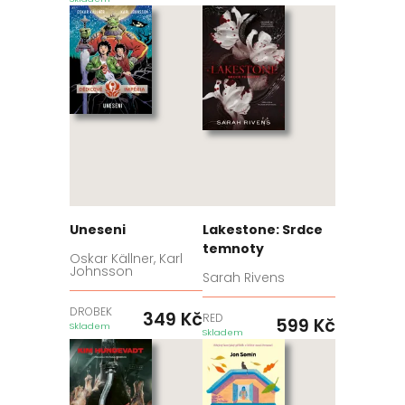
Uneseni
Lakestone: Srdce
temnoty
Oskar Källner, Karl
Johnsson
Sarah Rivens
DROBEK
349
Kč
RED
599
Kč
Skladem
Skladem