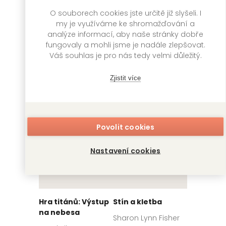
Kakegurui: Blázni
Sirotčinec u jezera
O souborech cookies jste určitě již slyšeli. I
do hazardu 7
my je využíváme ke shromažďování a
Daniel G. Miller
analýze informací, aby naše stránky dobře
Homura Kawamoto,
Toru Naomura
fungovaly a mohli jsme je nadále zlepšovat.
VENDETA
399
Kč
Váš souhlas je pro nás tedy velmi důležitý.
Skladem
GATE
249
Kč
Skladem
Zjistit více
Povolit cookies
Nastavení cookies
Hra titánů: Výstup
Stín a kletba
na nebesa
Sharon Lynn Fisher