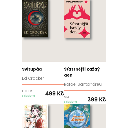
Svitupád
Šťastnější každý
den
Ed Crocker
Rafael Santandreu
FOBOS
499
Kč
Skladem
VIA
399
Kč
Skladem