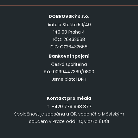
DOBROVSKÝ
s.r.o.
Antala Staška 511/40
140 00 Praha 4
IČO: 26432668
DIČ: CZ26432668
Bankovní spojení
Česká spořitelna
č.ú.: 0099447389/0800
Jsme plátci DPH
Kontakt pro média
T:
+420 779 998 877
Společnost je zapsána u OR, vedeného Městským
soudem v Praze oddíl C, vložka 81781