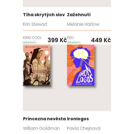
Tíha skrytých slov
Zažehnutí
Erin Stewart
Melanie Harlow
KING COOL
RED
399
Kč
449
Kč
Skladem
Skladem
Princezna nevěsta
Ironlogos
William Goldman
Pavla Chejnová