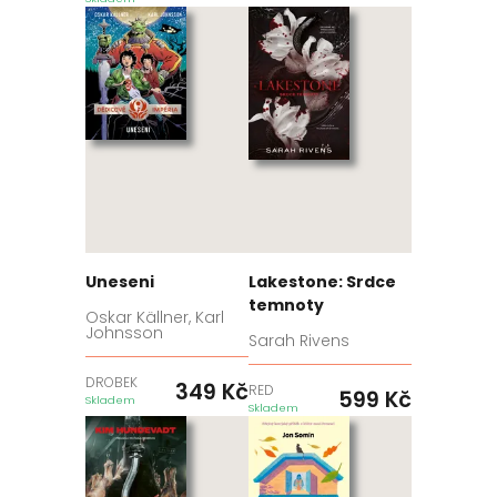
Uneseni
Lakestone: Srdce
temnoty
Oskar Källner, Karl
Johnsson
Sarah Rivens
DROBEK
349
Kč
RED
599
Kč
Skladem
Skladem