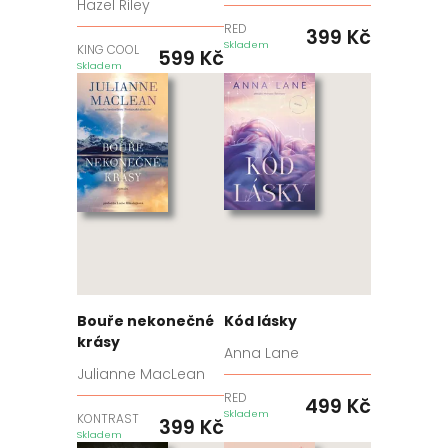
Hazel Riley
RED
399
Kč
Skladem
KING COOL
599
Kč
Skladem
Bouře nekonečné
Kód lásky
krásy
Anna Lane
Julianne MacLean
RED
499
Kč
Skladem
KONTRAST
399
Kč
Skladem