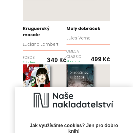
Kruguerský
Malý dobráček
masakr
Jules Verne
Luciano Lamberti
OMEGA
CLASSIC
FOBOS
499
Kč
349
Kč
Skladem
Skladem
Jak využíváme cookies? Jen pro dobro
knih!