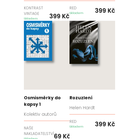
KONTRAST
RED
399
Kč
VINTAGE
Skladem
399
Kč
Skladem
Osmisměrky do
Rozuzlení
kapsy 1
Helen Hardt
Kolektiv autorů
RED
399
Kč
Skladem
NAŠE
NAKLADATELSTVÍ
69
Kč
Skladem