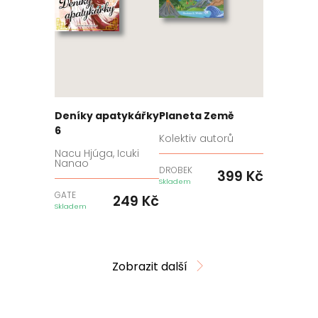
Deníky apatykářky
Planeta Země
6
Kolektiv autorů
Nacu Hjúga, Icuki
Nanao
DROBEK
399
Kč
Skladem
GATE
249
Kč
Skladem
Zobrazit další