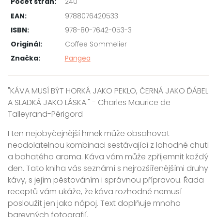
Počet stran:
240
EAN:
9788076420533
ISBN:
978-80-7642-053-3
Originál:
Coffee Sommelier
Značka:
Pangea
"KÁVA MUSÍ BÝT HORKÁ JAKO PEKLO, ČERNÁ JAKO ĎÁBEL
A SLADKÁ JAKO LÁSKA." - Charles Maurice de
Talleyrand-Périgord
I ten nejobyčejnější hrnek může obsahovat
neodolatelnou kombinaci sestávající z lahodné chuti
a bohatého aroma. Káva vám může zpříjemnit každý
den. Tato kniha vás seznámí s nejrozšířenějšími druhy
kávy, s jejím pěstováním i správnou přípravou. Řada
receptů vám ukáže, že káva rozhodně nemusí
posloužit jen jako nápoj. Text doplňuje mnoho
barevných fotografií.