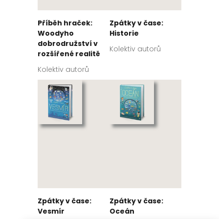
Příběh hraček:
Zpátky v čase:
Woodyho
Historie
dobrodružství v
Kolektiv autorů
rozšířené realitě
Kolektiv autorů
Zpátky v čase:
Zpátky v čase:
Vesmír
Oceán