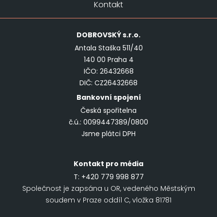
Kontakt
DOBROVSKÝ
s.r.o.
Antala Staška 511/40
140 00 Praha 4
IČO: 26432668
DIČ: CZ26432668
Bankovní spojení
Česká spořitelna
č.ú.: 0099447389/0800
Jsme plátci DPH
Kontakt pro média
T:
+420 779 998 877
Společnost je zapsána u OR, vedeného Městským
soudem v Praze oddíl C, vložka 81781