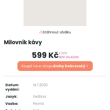
Stáhnout obálku
Milovník kávy
599 Kč
s
DPH
NENÍ SKLADEM
Koupit na e-shopu
Knihy Dobrovský
Datum
14.7.2020
vydání:
Jazyk:
čeština
Vazba:
Pevná