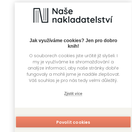
Kolektiv autorů
Kolektiv autorů
Jak využíváme cookies? Jen pro dobro
knih!
O souborech cookies jste určitě již slyšeli. I
my je využíváme ke shromažďování a
analýze informací, aby naše stránky dobře
fungovaly a mohli jsme je nadále zlepšovat.
Váš souhlas je pro nás tedy velmi důležitý.
Ledové království
Pohledem
II.
miminka
Zjistit více
Kolektiv autorů
Kolektiv autorů
Povolit cookies