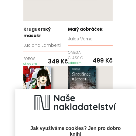
Kruguerský
Malý dobráček
masakr
Jules Verne
Luciano Lamberti
OMEGA
CLASSIC
FOBOS
499
Kč
349
Kč
Skladem
Skladem
Jak využíváme cookies? Jen pro dobro
knih!