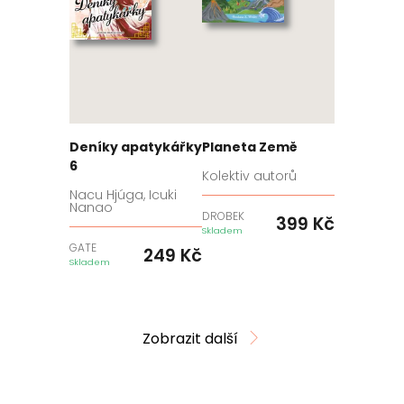
Deníky apatykářky
Planeta Země
6
Kolektiv autorů
Nacu Hjúga, Icuki
Nanao
DROBEK
399
Kč
Skladem
GATE
249
Kč
Skladem
Zobrazit další