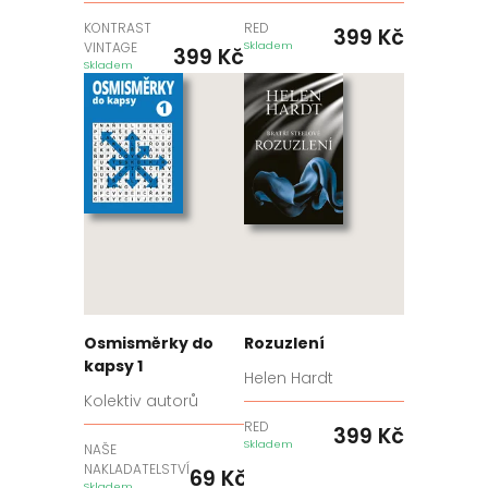
KONTRAST
RED
399
Kč
VINTAGE
Skladem
399
Kč
Skladem
Osmisměrky do
Rozuzlení
kapsy 1
Helen Hardt
Kolektiv autorů
RED
399
Kč
Skladem
NAŠE
NAKLADATELSTVÍ
69
Kč
Skladem