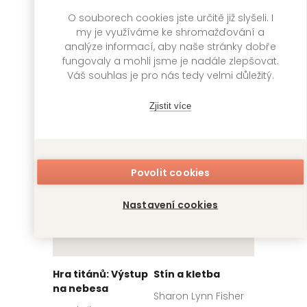
Kakegurui: Blázni
Sirotčinec u jezera
O souborech cookies jste určitě již slyšeli. I
do hazardu 7
my je využíváme ke shromažďování a
Daniel G. Miller
analýze informací, aby naše stránky dobře
Homura Kawamoto,
Toru Naomura
fungovaly a mohli jsme je nadále zlepšovat.
VENDETA
399
Kč
Váš souhlas je pro nás tedy velmi důležitý.
Skladem
GATE
249
Kč
Skladem
Zjistit více
Povolit cookies
Nastavení cookies
Hra titánů: Výstup
Stín a kletba
na nebesa
Sharon Lynn Fisher