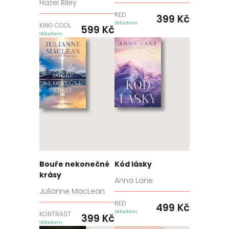
Hazel Riley
RED
399
Kč
Skladem
KING COOL
599
Kč
Skladem
Bouře nekonečné
Kód lásky
krásy
Anna Lane
Julianne MacLean
RED
499
Kč
Skladem
KONTRAST
399
Kč
Skladem