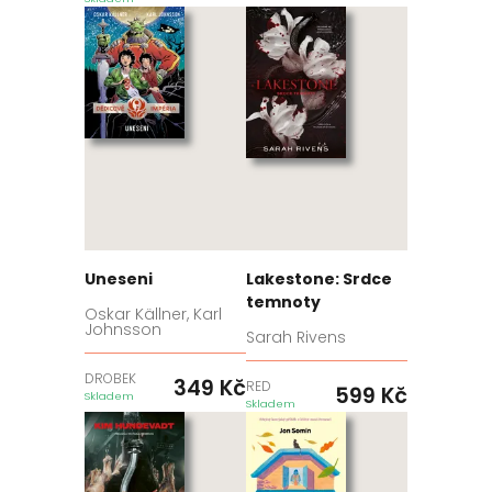
Uneseni
Lakestone: Srdce
temnoty
Oskar Källner, Karl
Johnsson
Sarah Rivens
DROBEK
349
Kč
RED
599
Kč
Skladem
Skladem