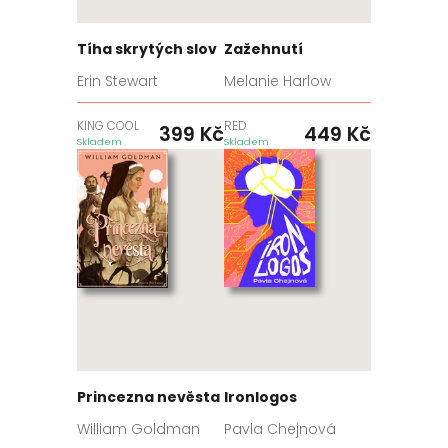
Tíha skrytých slov
Zažehnutí
Erin Stewart
Melanie Harlow
KING COOL
RED
399
Kč
449
Kč
Skladem
Skladem
Princezna nevěsta
Ironlogos
William Goldman
Pavla Chejnová