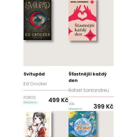
Svitupád
Šťastnější každý
den
Ed Crocker
Rafael Santandreu
FOBOS
499
Kč
Skladem
VIA
399
Kč
Skladem