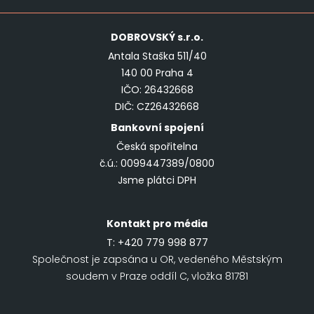
DOBROVSKÝ
s.r.o.
Antala Staška 511/40
140 00 Praha 4
IČO: 26432668
DIČ: CZ26432668
Bankovní spojení
Česká spořitelna
č.ú.: 0099447389/0800
Jsme plátci DPH
Kontakt pro média
T:
+420 779 998 877
Společnost je zapsána u OR, vedeného Městským
soudem v Praze oddíl C, vložka 81781