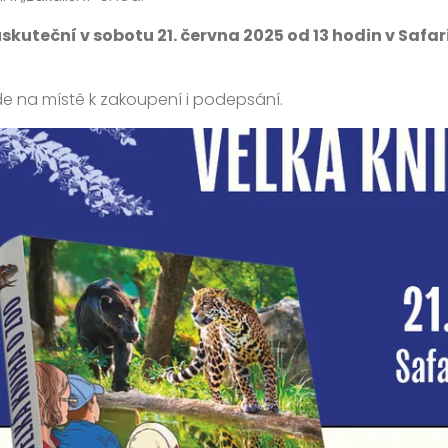
uskuteční v sobotu 21. června 2025 od 13 hodin v Safa
e na místě k zakoupení i podepsání.