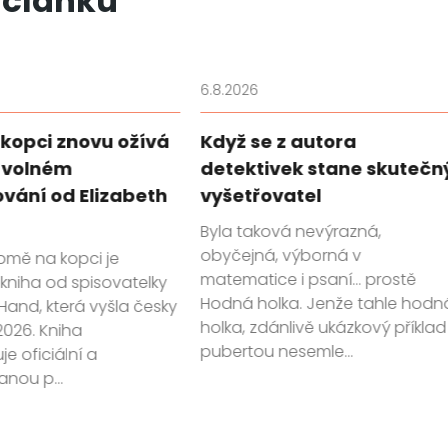
 článků
6.8.2026
kopci znovu ožívá
Když se z autora
 volném
detektivek stane skutečn
vání od Elizabeth
vyšetřovatel
Byla taková nevýrazná,
obyčejná, výborná v
omě na kopci je
matematice i psaní… prostě
kniha od spisovatelky
Hodná holka. Jenže tahle hodn
 Hand, která vyšla česky
holka, zdánlivě ukázkový příklad
2026. Kniha
pubertou nesemle...
e oficiální a
anou p...