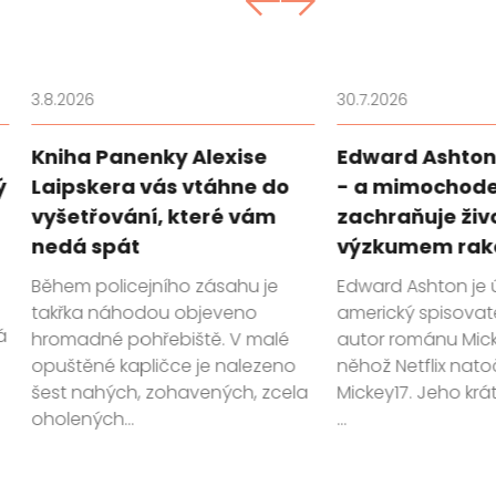
3.8.2026
30.7.2026
Kniha Panenky Alexise
Edward Ashton 
ý
Laipskera vás vtáhne do
- a mimochod
vyšetřování, které vám
zachraňuje živ
nedá spát
výzkumem rak
Během policejního zásahu je
Edward Ashton je
takřka náhodou objeveno
americký spisovate
á
hromadné pohřebiště. V malé
autor románu Mick
opuštěné kapličce je nalezeno
něhož Netflix natoči
šest nahých, zohavených, zcela
Mickey17. Jeho krá
oholených...
...