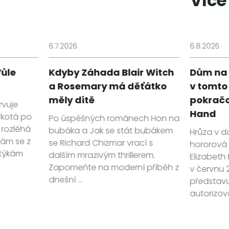
Více
6.7.2026
6.8.2026
Vůle
Kdyby Záhada Blair Witch
Dům na 
a Rosemary má děťátko
v tomto
měly dítě
pokračo
rvuje
Hand
rkotá po
Po úspěšných románech Hon na
 rozléhá
bubáka a Jak se stát bubákem
Hrůza v d
vám se z
se Richard Chizmar vrací s
hororová 
týkám
dalším mrazivým thrillerem.
Elizabeth
Zapomeňte na moderní příběh z
v červnu 
dnešní ...
představuj
autorizov