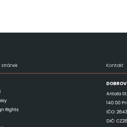
stránek
Kontakt
DOBROV
i
Antala St
isy
140 00 P
gn Rights
IČO: 264
DIČ: CZ2