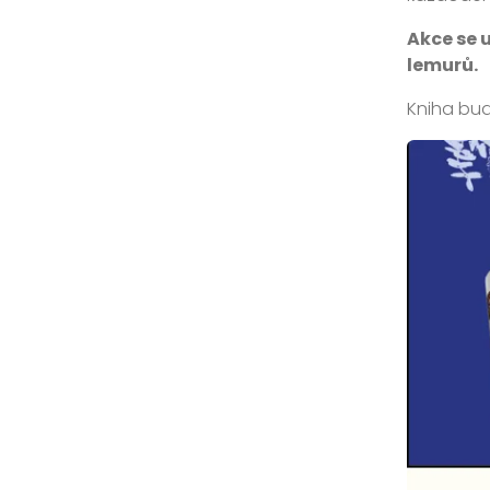
Akce se 
lemurů.
Kniha bud