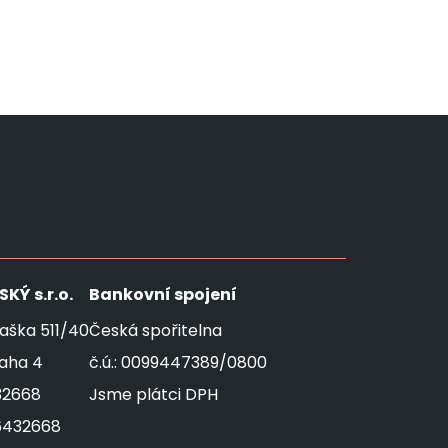
SKÝ
s.r.o.
Bankovní spojení
aška 511/40
Česká spořitelna
raha 4
č.ú.: 0099447389/0800
32668
Jsme plátci DPH
6432668