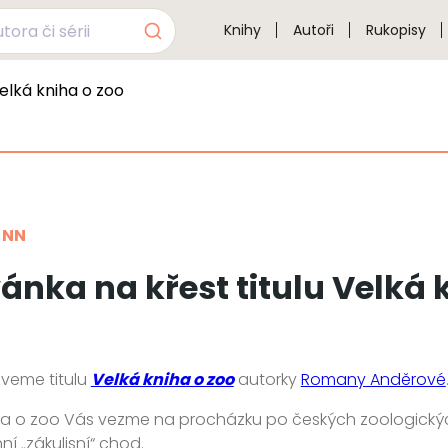
Knihy
Autoři
Rukopisy
elká kniha o zoo
 NN
ánka na křest titulu Velká 
veme titulu
Velká kniha o zoo
autorky
Romany Anděrové
ha o zoo Vás vezme na procházku po českých zoologickýc
í „zákulisní“ chod.