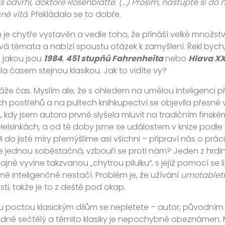
 odvrhl, doktore Rosenblatte. (…) Prosím, nastupte si do
ně vítá.
Překládalo se to dobře.
 je chytře vystavěn a vedle toho, že přináší velké množstv
vá témata a nabízí spoustu otázek k zamyšlení. Řekl bych, 
jakou jsou
1984
,
451 stupňů Fahrenheita
nebo
Hlava XX
la časem stejnou klasikou. Jak to vidíte vy?
že čas. Myslím ale, že s ohledem na umělou inteligenci př
h postřehů a na pultech knihkupectví se objevila přesně v
 kdy jsem autora prvně slyšela mluvit na tradičním finském 
Helsinkách, a od té doby jsme se událostem v knize podle m
 do jisté míry přemýšlíme asi všichni – připraví nás o prá
 jednou soběstačná, vzbouří se proti nám? Jeden z hrdin
 tajně vyvine takzvanou „chytrou pilulku“, s jejíž pomocí se l
ě inteligenčně nestačí. Problém je, že užívání
umotablet
ti, takže je to z deště pod okap.
ou poctou klasickým dílům se nepletete – autor, původním
ně sečtělý a těmito klasiky je nepochybně obeznámen. Mys