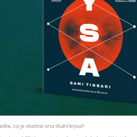
díte, co je vlastně ona titulní krysa?