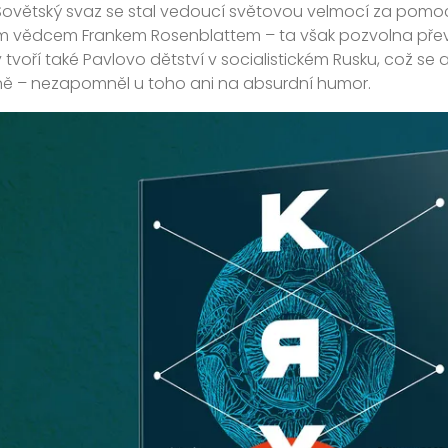
Sovětský svaz se stal vedoucí světovou velmocí za pomoc
m vědcem Frankem Rosenblattem – ta však pozvolna přev
 tvoří také Pavlovo dětství v socialistickém Rusku, což se 
ně – nezapomněl u toho ani na absurdní humor.