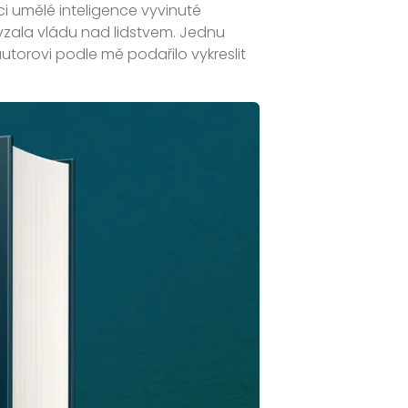
i umělé inteligence vyvinuté
zala vládu nad lidstvem. Jednu
autorovi podle mě podařilo vykreslit