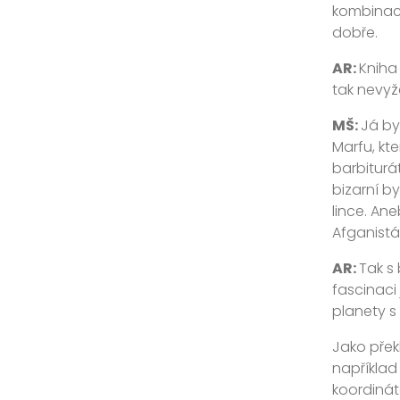
kombinace
dobře.
AR:
Kniha 
tak nevyž
MŠ:
Já by
Marfu, kt
barbiturá
bizarní b
lince. Ane
Afganistá
AR:
Tak s 
fascinaci
planety s
Jako přek
například
koordinát