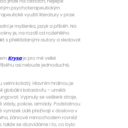
bo jinde na cestách, nejlépe
iletým psychoterapeutickým
apeutické využití literatury v praxi.
dní je myšlenka, jazyk a příběh. Na
í scény je, na rozdíl od rozlehlého
kt s překládanými autory a sledovat
vem
Krysa
je pro mě velké
i příběhu asi nebude jednoduché,
 velmi košatý. Hlavním hrdinou je
il globální katastrofu – umělá
ungovat. Vypnuly se veškeré stroje,
 vlády, policie, armády. Podstatnou
é vymizeli. Lidé přežívají v doslova v
. Kniha, žánrově mimochodem rovněž
, takže se dozvídáme i to, co bylo