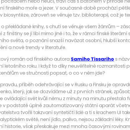
 počítačem nebo neučí, tráví čas s batohem v přírodě ne
ní finského moře a jezer. V současné době prochází pět
 biosyntéze, zároveň se věnuje tzv. biblioterapii, což je ter
 o překládané knihy, s chutí se věnuje všem žánrům – zása
 z finštiny se jí líbí mimo jiné i to, že v rámci finské literárn
ího světa, o poznání snazší navázat osobní, hlubší konta
ní a nové trendy v literatuře.
ový román od finského autora
Samiho Tissariho
s náz
í letošního roku. I když to díky neuvěřitelné rozmanitost
enářům ve stručnosti popsat, o co v něm jde?
ravdu, příběh odehrávající se v Rusku a Finsku je opravdu
enko, který, jak se dozvídáme už z prvních stránek, způsob
ce ovládající svět kvůli němu z minuty na minutu přestala f
e v podstatě úplně zautomatizovaný státní aparát včetně
telstva tvořili takzvaní syntetičtí lidé a ti s krachem UI tak
lyptickém světě, není jídlo, palivo, nejsou základní léky
vní historie, však přeskakuje mezi mnoha časovými rovinami