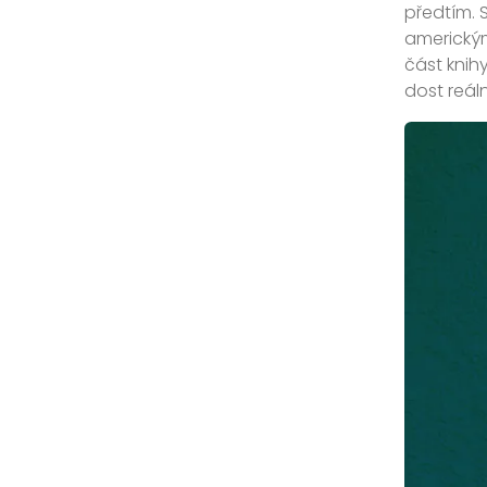
předtím. 
americký
část knihy
dost reál