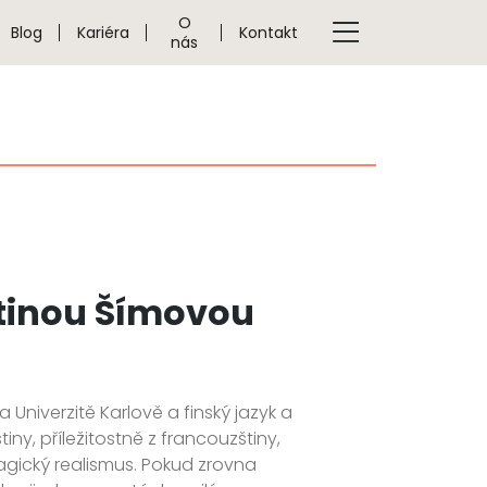
O
Blog
Kariéra
Kontakt
nás
tinou Šímovou
 Univerzitě Karlově a finský jazyk a
tiny, příležitostně z francouzštiny,
agický realismus. Pokud zrovna