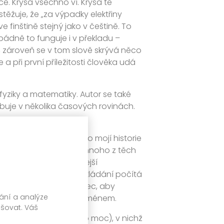
ce. Krysa všechno ví. Krysa tě
stěžuje, že „za výpadky elektřiny
e finštině stejný jako v češtině. To
pádně to funguje i v překladu –
, zároveň se v tom slově skrývá něco
a při první příležitosti člověka udá
fyziky a matematiky. Autor se také
uje v několika časových rovinách.
 Kdyby někdo nahlédl do mojí historie
ho byla spousta; navíc mnoho z těch
žaduje trochu obsáhlejší
eč. S tím se ale při překládání počítá
emusí být raketový vědec, aby
vání a analýze
jsem předtím znala jen jménem.
pšovat. Váš
 (naštěstí jich nebylo moc), v nichž