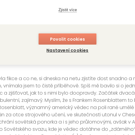
ozmontovává nebo smontovává, jako například prastarý d
m jsem se musela opravdu u skoro každého šroubu a součást
Zjistit více
oje skvělá redaktorka Jitka Hanušová je naštěstí zdatná mo
 šla párkrát za svým tátou. A vždycky byl po ruce i autor
věcí je alternativní historie. Postavy bujaře slaví Dny Rud
Povolit cookies
imoviče Dybenka nebo postava Franka Rosenblatta, které
Nastavení cookies
afinguje jeho smrt. Bylo pro vás těžké orientovat se v tom,
 musela jste si dohledávat některá historická fakta? Nebo
a fikce a co ne, si dneska na netu zjistíte dost snadno a
, vnímala jsem to čistě příběhově. Spíš mě bavilo si o jed
c a zjišťovat, jak to s nimi bylo doopravdy. Začátek dvacát
rbulentní, zajímavý. Myslím, že s Frankem Rosenblattem t
Rosenblatt, významný americký vědec na poli rané umělé i
 za otce strojového učení, ve skutečnosti utonul v Chesa
chrání sovětská ponorka a i s jeho průlomovými, avšak v 
 Sovětského svazu, kde je vědec dotáhne do „zdárného