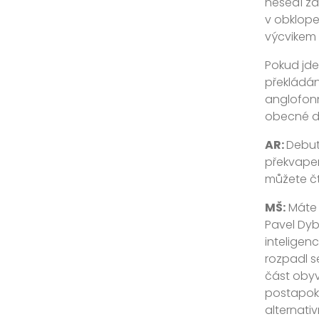
nesedí za
v obklope
výcvikem v
Pokud jde
překládání
anglofonn
obecné dě
AR:
Debut
překvapen
můžete čt
MŠ:
Máte p
Pavel Dyb
inteligen
rozpadl s
část obyva
postapoka
alternati