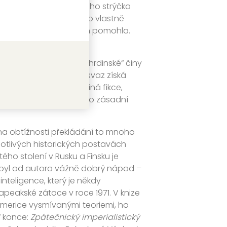
něpr tragicky zesnulého strýčka
ky ujišťovat, k čemu to vlastně
toristka a dost mi s tím pomohla.
.
é armády, zmíněny jsou „hrdinské“ činy
ho pro sebe Sovětský svaz získá
 kde končí fakta a začíná fikce,
 to při překladu nehrálo zásadní
 na obtížnosti překládání to mnoho
notlivých historických postavách
ého stolení v Rusku a Finsku je
o byl od autora vážně dobrý nápad –
nteligence, který je někdy
peakské zátoce v roce 1971. V knize
Americe vysmívanými teoriemi, ho
“ konce:
Zpátečnický imperialistický