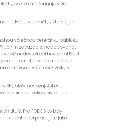
lektu, což za mě funguje velmi
ch utkvěla v paměti, z které ji jen
znohou válečnou veteránku babičku
 příručním zavazadle, nadopovanou
rovolně nedostali ani heverem! Dost
šený na automatizované montážní
lin a Kravcov, veteráni z války v
í velký bizár považuji Askovu
asící mimozemskou civilizaci z
h titulů. Pro FOBOS to byly
e nakladatelství pracujete jako