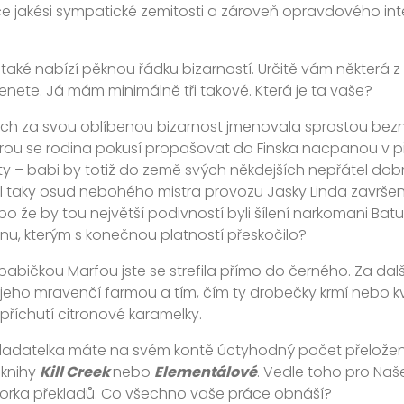
 jakési sympatické zemitosti a zároveň opravdového inte
také nabízí pěknou řádku bizarností. Určitě vám některá z ni
enete. Já mám minimálně tři takové. Která je ta vaše?
ch za svou oblíbenou bizarnost jmenovala sprostou be
erou se rodina pokusí propašovat do Finska nacpanou v
ty – babi by totiž do země svých někdejších nepřátel dob
yl taky osud nebohého mistra provozu Jasky Linda zavr
bo že by tou největší podivností byli šílení narkomani Batur
nu, kterým s konečnou platností přeskočilo?
babičkou Marfou jste se strefila přímo do černého. Za dalš
 jeho mravenčí farmou a tím, čím ty drobečky krmí nebo kv
 příchutí citronové karamelky.
ladatelka máte na svém kontě úctyhodný počet přeloženýc
 knihy
Kill Creek
nebo
Elementálové
. Vedle toho pro Naš
orka překladů. Co všechno vaše práce obnáší?