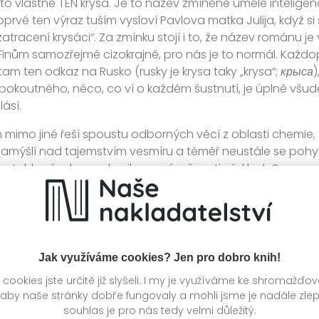
 to vlastně TEN krysa. Je to název zmíněné umělé inteligen
oprvé ten výraz tuším vysloví Pavlova matka Julija, když si 
atracení krysáci“. Za zmínku stojí i to, že název románu je v
 Finům samozřejmě cizokrajně, pro nás je to normál. Každo
tam ten odkaz na Rusko (rusky je krysa taky „krysa“;
крыса
)
pokoutného, něco, co ví o každém šustnutí, je úplně všude 
lásí.
h mimo jiné řeší spoustu odborných věcí z oblasti chemie, 
amýšlí nad tajemstvím vesmíru a téměř neustále se pohyb
e tohle všechno odrazilo na náročnosti překladu?
ždém překladu neustále něco ověřujete, to je prostě fakt.
ní, asi by se hodně divil. ???? Je ale pravda, že tady to
enoménů a tak podobně jsem vůbec neznala, což potom vy
í, aby člověk nějak v širším kontextu pochopil, o čem je ř
Jak využíváme cookies? Jen pro dobro knih!
ohle je pořád krásná neodborná literatura, takže člověk n
ookies jste určitě již slyšeli. I my je využíváme ke shromažďo
 o co jde. Hodně jsem ale četla třeba o neutrinech, které 
 aby naše stránky dobře fungovaly a mohli jsme je nadále zle
 mnohem horší pro mě tentokrát byly ty „chlapské“ pasáže
souhlas je pro nás tedy velmi důležitý.