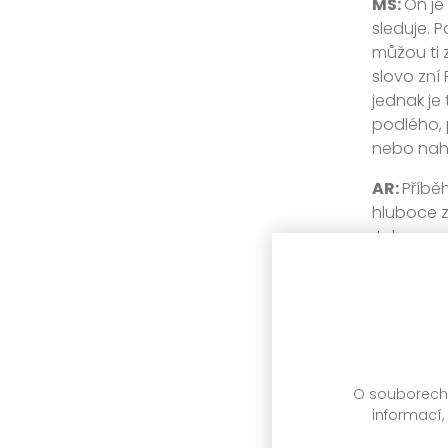
MŠ:
On je
sleduje. P
můžou ti z
slovo zní
jednak je 
podlého, 
nebo nah
AR:
Příbě
hluboce z
Jak moc s
MŠ:
Při ka
vyhledává
teorií, f
nastudován
– navíc t
O souborech c
pochopil,
informací,
Paradoxně