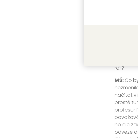
se něco r
Vitji. Ta
slouží. M
Taky jsem
AR:
Další 
Pavla Jef
poté, co n
popřípadě
roli?
MŠ:
Co byl
nezměnilo
načítat ví
prostě tu
profesor 
považován
ho ale za
odveze do