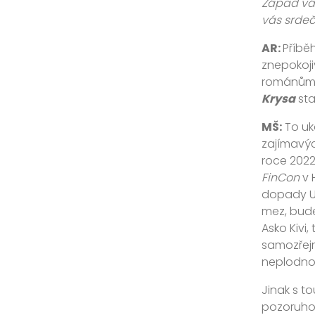
Západ vás
vás srdeč
AR:
Příběh
znepokoji
románům 
Krysa
sta
MŠ:
To uká
zajímavýc
roce 2022,
FinCon
v 
dopady UI
mez, bude
Asko Kivi,
samozřejm
neplodnos
Jinak s t
pozoruhod