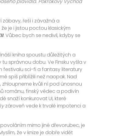
 našeho plavidla. Pokrokový Východ
í zábavy, řeší i závažná a
že je i jistou poctou klasickým
II
. Vůbec bych se nedivil, kdyby se
ináší kniha spoustu důležitých a
 tu správnou dobu. Ve Finsku vyšla v
festivalu sci-fi a fantasy literatury
ě spíš přiblížili než naopak. Nad
ci, zhloupneme kvůli ní pod únosnou
ů románu, finský vědec a podivín
idé snaží konkurovat UI, které
ky
zároveň vede k trvalé impotenci a
 povoláním mimo jiné dřevorubec, je
lím, že v knize je dobře vidět