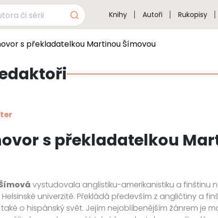
Knihy
Autoři
Rukopisy
ovor s překladatelkou Martinou Šímovou
redaktoři
ter
ovor s překladatelkou Mar
 Šímová
vystudovala anglistiku-amerikanistiku a finštinu na
 Helsinské univerzitě. Překládá především z angličtiny a finš
 také o hispánský svět. Jejím nejoblíbenějším žánrem je m