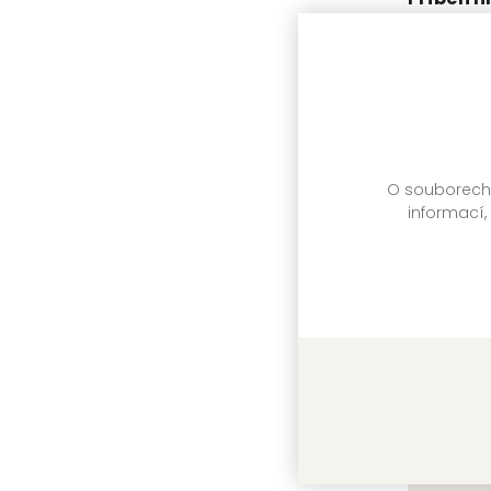
dobrodru
realitě
Kolektiv a
O souborech c
informací,
Zpátky v
Kolektiv a