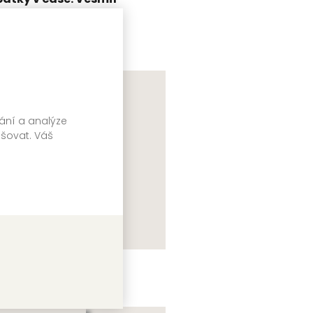
lektiv autorů
vání a analýze
pšovat. Váš
ohledem miminka
lektiv autorů