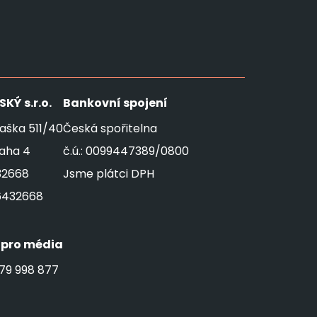
SKÝ
s.r.o.
Bankovní spojení
aška 511/40
Česká spořitelna
raha 4
č.ú.: 0099447389/0800
32668
Jsme plátci DPH
6432668
 pro média
79 998 877