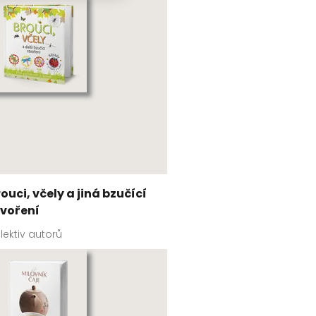
ouci, včely a jiná bzučící
tvoření
lektiv autorů