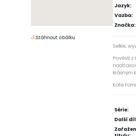
Jazyk:
Vazba:
Značka:
Stáhnout obálku
Selkie, wy
Pověsti z
nadčasové 
krásným 
Kate Forre
Série:
Další díl
Zařažen
titulu: