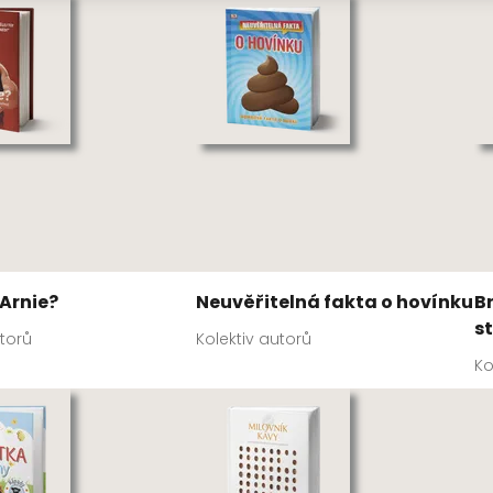
 Arnie?
Neuvěřitelná fakta o hovínku
Br
s
utorů
Kolektiv autorů
Ko