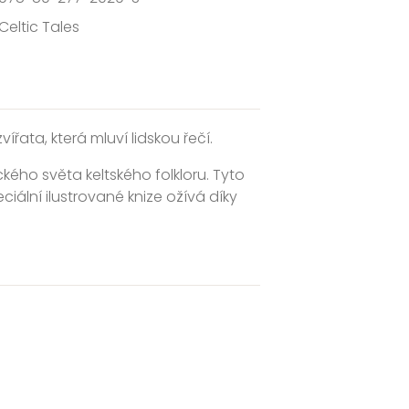
Celtic Tales
ířata, která mluví lidskou řečí.
kého světa keltského folkloru. Tyto
ciální ilustrované knize ožívá díky