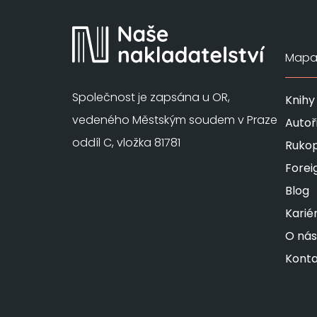
Mapa 
Společnost je zapsána u OR,
Knihy
vedeného Městským soudem v Praze
Autoř
oddíl C, vložka 81781
Rukop
Forei
Blog
Karié
O nás
Konta