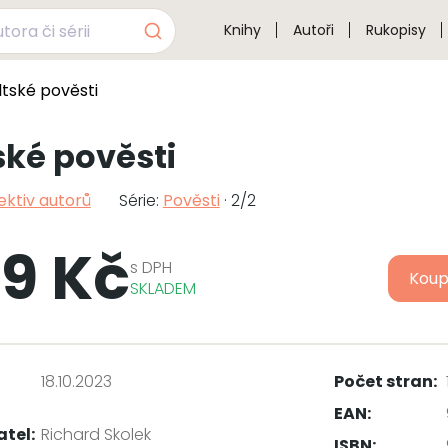
Knihy
Autoři
Rukopisy
ltské pověsti
ské pověsti
ektiv autorů
Série:
Pověsti
· 2/2
9 Kč
s
DPH
Koup
SKLADEM
18.10.2023
Počet stran:
EAN:
atel:
Richard Skolek
ISBN: