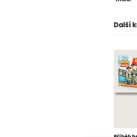
Další 
Příběh 