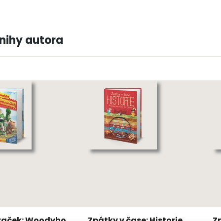
knihy autora
hraček: Woodyho
Zpátky v čase: Historie
Z