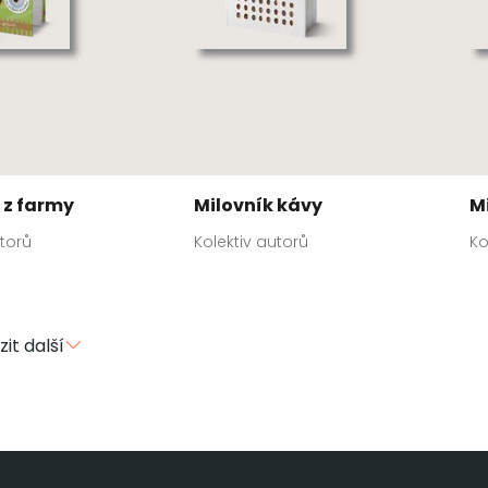
 z farmy
Milovník kávy
M
utorů
Kolektiv autorů
Ko
it další