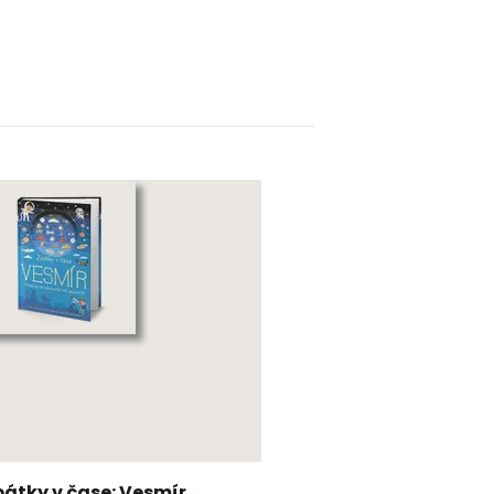
pátky v čase: Vesmír