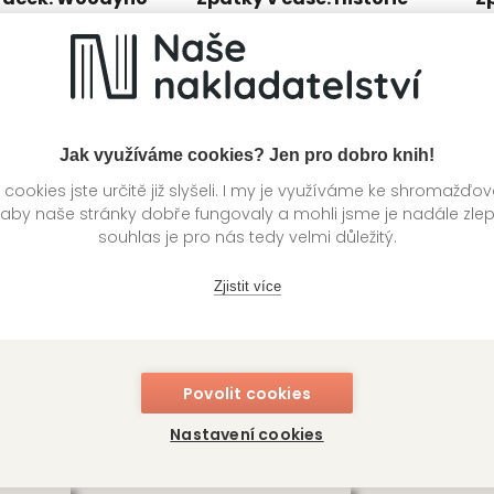
žství v rozšířené
Kolektiv autorů
Ko
utorů
Jak využíváme cookies? Jen pro dobro knih!
ookies jste určitě již slyšeli. I my je využíváme ke shromažďo
 aby naše stránky dobře fungovaly a mohli jsme je nadále zle
souhlas je pro nás tedy velmi důležitý.
Zjistit více
Povolit cookies
 čase: Oceán
Ledové království II.
P
Nastavení cookies
utorů
Kolektiv autorů
Ko