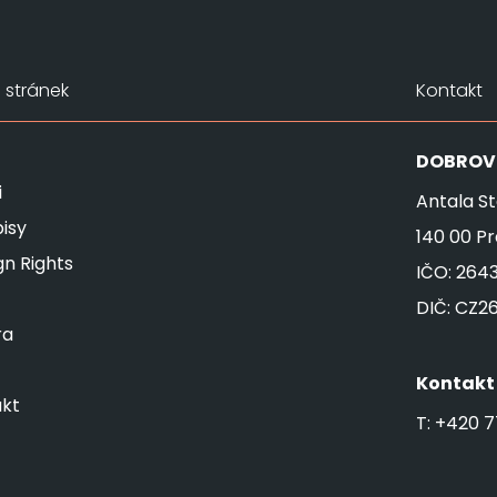
stránek
Kontakt
DOBROV
i
Antala St
isy
140 00 P
gn Rights
IČO: 264
DIČ: CZ2
ra
Kontakt
kt
T:
+420 7