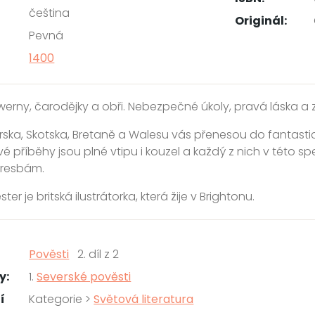
čeština
Originál:
Pevná
1400
werny, čarodějky a obři. Nebezpečné úkoly, pravá láska a zv
 Irska, Skotska, Bretaně a Walesu vás přenesou do fantastic
příběhy jsou plné vtipu i kouzel a každý z nich v této spe
kresbám.
ster je britská ilustrátorka, která žije v Brightonu.
Pověsti
2. díl z 2
y:
1.
Severské pověsti
í
Kategorie >
Světová literatura