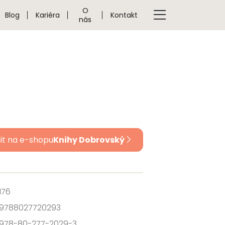
O
Blog
Kariéra
Kontakt
nás
it na e-shopu
Knihy Dobrovský
176
9788027720293
978-80-277-2029-3