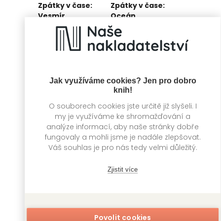
Zpátky v čase:
Zpátky v čase:
Vesmír
Oceán
Kolektiv autorů
Kolektiv autorů
Jak využíváme cookies? Jen pro dobro
knih!
O souborech cookies jste určitě již slyšeli. I
my je využíváme ke shromažďování a
analýze informací, aby naše stránky dobře
fungovaly a mohli jsme je nadále zlepšovat.
Váš souhlas je pro nás tedy velmi důležitý.
Ledové království
Pohledem
Zjistit více
II.
miminka
Kolektiv autorů
Kolektiv autorů
Povolit cookies