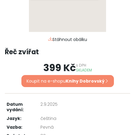
Stáhnout obálku
Řeč zvířat
399 Kč
s
DPH
SKLADEM
Koupit na e-shopu
Knihy Dobrovský
Datum
2.9.2025
vydání:
Jazyk:
čeština
Vazba:
Pevná