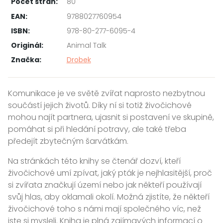
Počet stran:
80
EAN:
9788027760954
ISBN:
978-80-277-6095-4
Originál:
Animal Talk
Značka:
Drobek
Komunikace je ve světě zvířat naprosto nezbytnou
součástí jejich životů. Díky ní si totiž živočichové
mohou najít partnera, ujasnit si postavení ve skupině,
pomáhat si při hledání potravy, ale také třeba
předejít zbytečným šarvátkám.
Na stránkách této knihy se čtenář dozví, kteří
živočichové umí zpívat, jaký pták je nejhlasitější, proč
si zvířata značkují území nebo jak někteří používají
svůj hlas, aby oklamali okolí. Možná zjistíte, že někteří
živočichové toho s námi mají společného víc, než
jste si mysleli. Kniha je plná zajímavých informací o