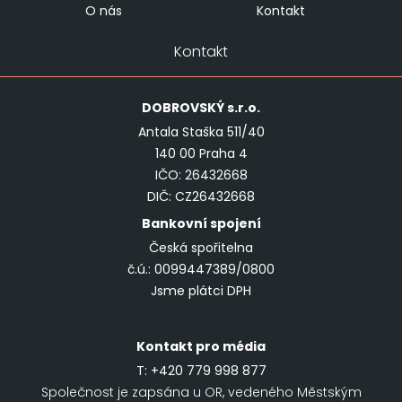
O nás
Kontakt
Kontakt
DOBROVSKÝ
s.r.o.
Antala Staška 511/40
140 00 Praha 4
IČO: 26432668
DIČ: CZ26432668
Bankovní spojení
Česká spořitelna
č.ú.: 0099447389/0800
Jsme plátci DPH
Kontakt pro média
T:
+420 779 998 877
Společnost je zapsána u OR, vedeného Městským