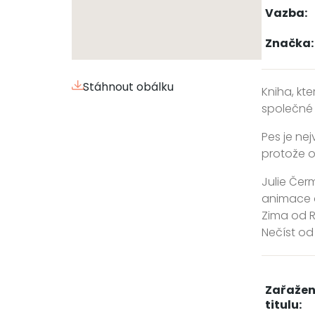
Vazba:
Značka:
Stáhnout obálku
Kniha, kt
společné 
Pes je ne
protože o
Julie Čer
animace a
Zima od R
Nečíst od
Zařažen
titulu: