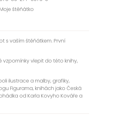
Moje štěňátko
t s vaším štěňátkem. První
é vzpomínky vlepit do této knihy,
i ilustrace a malby, grafiky,
logu Figurama, knihách jako Česká
iPohádka od Karla Kovyho Kováře a