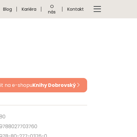
O
Blog
Kariéra
Kontakt
nás
it na e-shopu
Knihy Dobrovský
80
9788027703760
978-80-277-0376-0