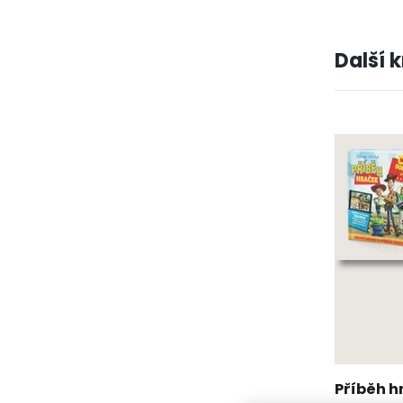
Další 
Příběh 