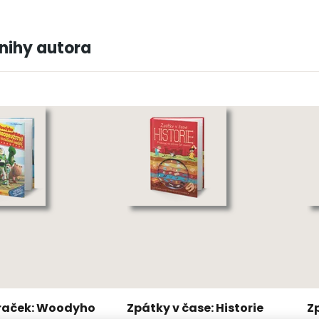
knihy autora
hraček: Woodyho
Zpátky v čase: Historie
Z