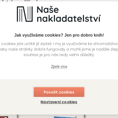
žství v rozšířené
Kolektiv autorů
Ko
utorů
Jak využíváme cookies? Jen pro dobro knih!
ookies jste určitě již slyšeli. I my je využíváme ke shromažďo
 aby naše stránky dobře fungovaly a mohli jsme je nadále zle
souhlas je pro nás tedy velmi důležitý.
Zjistit více
Povolit cookies
 čase: Oceán
Ledové království II.
P
Nastavení cookies
utorů
Kolektiv autorů
Ko