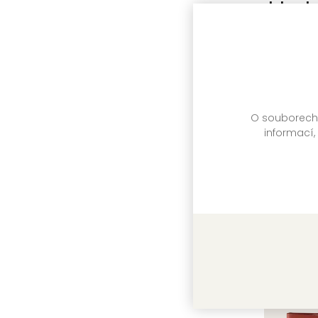
dobrodru
realitě
Kolektiv a
O souborech c
informací,
Zpátky v
Kolektiv a