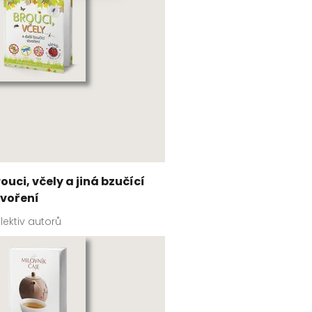
ouci, včely a jiná bzučící
tvoření
lektiv autorů