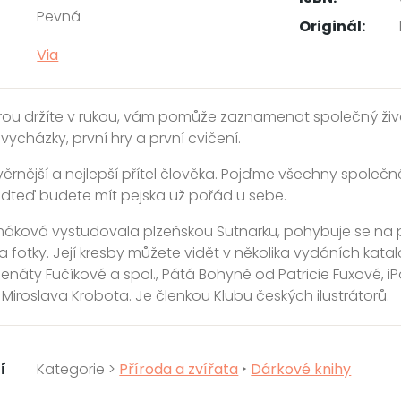
Pevná
Originál:
Via
erou držíte v rukou, vám pomůže zaznamenat společný živo
vycházky, první hry a první cvičení.
jvěrnější a nejlepší přítel člověka. Pojďme všechny společn
dteď budete mít pejska už pořád u sebe.
máková vystudovala plzeňskou Sutnarku, pohybuje se na pol
 fotky. Její kresby můžete vidět v několika vydáních kata
enáty Fučíkové a spol., Pátá Bohyně od Patricie Fuxové, 
 Miroslava Krobota. Je členkou Klubu českých ilustrátorů.
í
Kategorie >
Příroda a zvířata
‣
Dárkové knihy