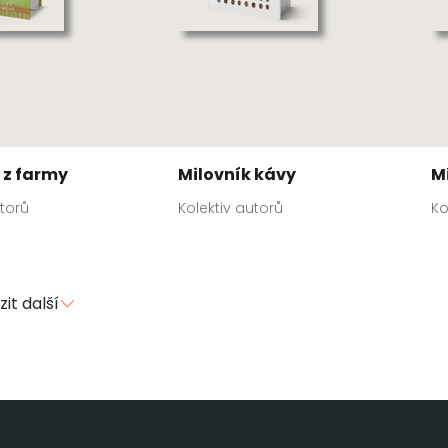
 z farmy
Milovník kávy
M
utorů
Kolektiv autorů
Ko
it další