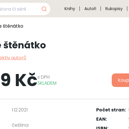
Knihy
Autoři
Rukopisy
e štěnátko
 štěnátko
ektiv autorů
9 Kč
s
DPH
Koup
SKLADEM
1.12.2021
Počet stran:
EAN:
čeština
ISBN: