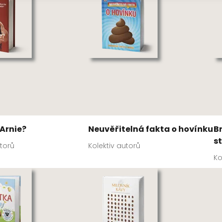
 Arnie?
Neuvěřitelná fakta o hovínku
Br
s
utorů
Kolektiv autorů
Ko