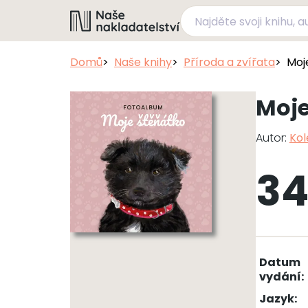
Domů
Naše knihy
Příroda a zvířata
Moj
Moje
Autor:
Kol
34
Datum
vydání:
Jazyk: