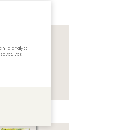
lektiv autorů
vání a analýze
pšovat. Váš
ohledem miminka
lektiv autorů