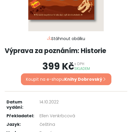
Stáhnout obálku
Výprava za poznáním: Historie
399 Kč
s
DPH
SKLADEM
Koupit na e-shopu
Knihy Dobrovský
Datum
14.10.2022
vydání:
Překladatel:
Ellen Venkrbcová
Jazyk:
čeština