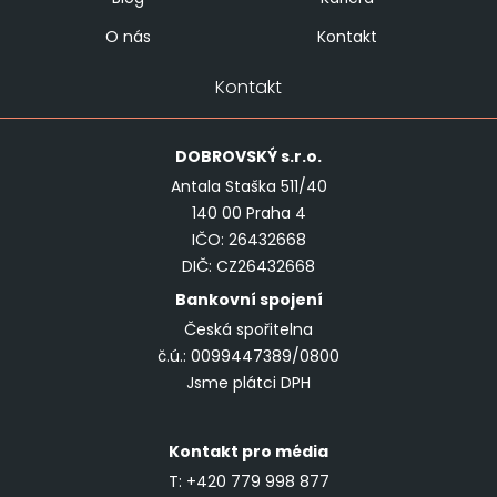
O nás
Kontakt
Kontakt
DOBROVSKÝ
s.r.o.
Antala Staška 511/40
140 00 Praha 4
IČO: 26432668
DIČ: CZ26432668
Bankovní spojení
Česká spořitelna
č.ú.: 0099447389/0800
Jsme plátci DPH
Kontakt pro média
T:
+420 779 998 877