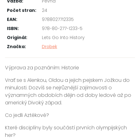
Vazba:
Pevná
Počet stran:
24
EAN:
9788027712335
ISBN:
978-80-277-1233-5
Originál:
Lets Go Into History
Značka:
Drobek
Výprava za poznáním: Historie
Vrať se s Alenkou, Oldou a jejich pejskem Jožkou do
minulosti. Dozvíš se nejrůznější zajímavosti o
významných obdobích dějin od doby ledové až po
americký Divoký západ.
Co jedli Aztékové?
Které disciplíny byly součástí prvních olympijských
her?