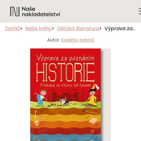
Domů
Naše knihy
Dětská literatura
Výprava za poznáním: Historie
Autor:
Kolektiv autorů