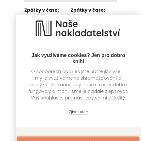
Zpátky v čase:
Zpátky v čase:
Vesmír
Oceán
Kolektiv autorů
Kolektiv autorů
Jak využíváme cookies? Jen pro dobro
knih!
O souborech cookies jste určitě již slyšeli. I
my je využíváme ke shromažďování a
analýze informací, aby naše stránky dobře
fungovaly a mohli jsme je nadále zlepšovat.
Váš souhlas je pro nás tedy velmi důležitý.
Ledové království
Pohledem
Zjistit více
II.
miminka
Kolektiv autorů
Kolektiv autorů