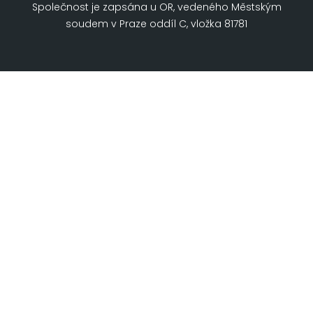
Společnost je zapsána u OR, vedeného Městským
soudem v Praze oddíl C, vložka 81781