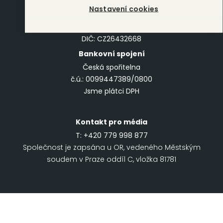
Antala Staška 511/40
Nastavení cookies
140 00 Praha 4
IČO: 26432668
DIČ: CZ26432668
Bankovní spojení
Česká spořitelna
č.ú.: 0099447389/0800
Jsme plátci DPH
Kontakt pro média
T:
+420 779 998 877
Společnost je zapsána u OR, vedeného Městským
soudem v Praze oddíl C, vložka 81781