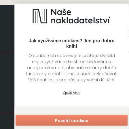
Jak využíváme cookies? Jen pro dobro
Mapa stránek
knih!
O souborech cookies jste určitě již slyšeli. I
my je využíváme ke shromažďování a
Knihy
Autoři
analýze informací, aby naše stránky dobře
Rukopisy
Foreign Rights
fungovaly a mohli jsme je nadále zlepšovat.
Váš souhlas je pro nás tedy velmi důležitý.
Blog
Kariéra
O nás
Kontakt
Zjistit více
Kontakt
Povolit cookies
DOBROVSKÝ
s.r.o.